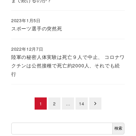
まで続けるのか？
2023年1月5日
スポーツ選手の突然死
2022年12月7日
陸軍の秘密人体実験は死亡９人で中止、 コロナワ
クチンは公然接種で死亡約2000人、それでも続
行
投
1
2
…
14
稿
検
の
検索
索