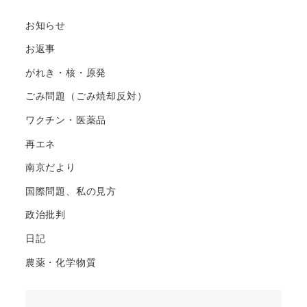
ペ
お知らせ
ー
お返事
ジ
がれき・核・原発
送
ごみ問題（ごみ焼却反対）
り
ワクチン・医薬品
再エネ
南京だより
国際問題、私の見方
政治批判
日記
農薬・化学物質