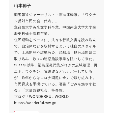
山本節子
調査報道ジャーナリスト・市民運動家。「ワクチ
ン反対市民の会・代表」。
立命館大学英米文学科卒業。中国南京大学大学院
歴史科修士課程卒業。
住民運動をベースに、法令や行政文書を読み込ん
で、自治体などを取材するという独自のスタイル
で、土地開発や環境汚染、焼却場・処分場問題に
取り込み、数々の迷惑施設事業を阻止して来た。
2011年以降、福島原発汚染がれきの広域処理、再
エネ、ワクチン、電磁波などもカバーしている
が、昨年からはコロナ問題に全力で取り組み中。
市民育成も手掛けている。著書「ごみを燃やす社
会」「大量監視社会」等多数。
ブログ「WONDERFUL WORLD」
https://wonderful-ww.jp/