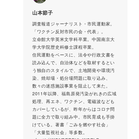
山本節子
調査報道ジャーナリスト・市民運動家。
「ワクチン反対市民の会・代表」。
立命館大学英米文学科卒業。中国南京大
学大学院歴史科修士課程卒業。
住民運動をベースに、法令や行政文書を
読み込んで、自治体などを取材するとい
う独自のスタイルで、土地開発や環境汚
染、焼却場・処分場問題に取り込み、
数々の迷惑施設事業を阻止して来た。
2011年以降、福島原発汚染がれきの広域
処理、再エネ、ワクチン、電磁波なども
カバーしているが、昨年からはコロナ問
題に全力で取り組み中。市民育成も手掛
けている。著書「ごみを燃やす社会」
「大量監視社会」等多数。