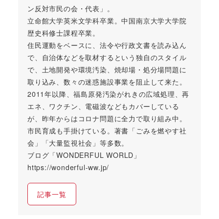
ン反対市民の会・代表」。
立命館大学英米文学科卒業。中国南京大学大学院
歴史科修士課程卒業。
住民運動をベースに、法令や行政文書を読み込ん
で、自治体などを取材するという独自のスタイル
で、土地開発や環境汚染、焼却場・処分場問題に
取り込み、数々の迷惑施設事業を阻止して来た。
2011年以降、福島原発汚染がれきの広域処理、再
エネ、ワクチン、電磁波などもカバーしている
が、昨年からはコロナ問題に全力で取り組み中。
市民育成も手掛けている。著書「ごみを燃やす社
会」「大量監視社会」等多数。
ブログ「WONDERFUL WORLD」
https://wonderful-ww.jp/
記事一覧