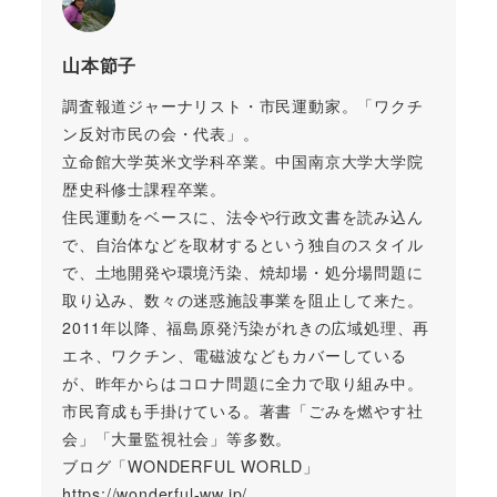
山本節子
調査報道ジャーナリスト・市民運動家。「ワクチ
ン反対市民の会・代表」。
立命館大学英米文学科卒業。中国南京大学大学院
歴史科修士課程卒業。
住民運動をベースに、法令や行政文書を読み込ん
で、自治体などを取材するという独自のスタイル
で、土地開発や環境汚染、焼却場・処分場問題に
取り込み、数々の迷惑施設事業を阻止して来た。
2011年以降、福島原発汚染がれきの広域処理、再
エネ、ワクチン、電磁波などもカバーしている
が、昨年からはコロナ問題に全力で取り組み中。
市民育成も手掛けている。著書「ごみを燃やす社
会」「大量監視社会」等多数。
ブログ「WONDERFUL WORLD」
https://wonderful-ww.jp/