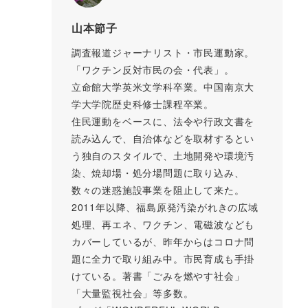
山本節子
調査報道ジャーナリスト・市民運動家。
「ワクチン反対市民の会・代表」。
立命館大学英米文学科卒業。中国南京大
学大学院歴史科修士課程卒業。
住民運動をベースに、法令や行政文書を
読み込んで、自治体などを取材するとい
う独自のスタイルで、土地開発や環境汚
染、焼却場・処分場問題に取り込み、
数々の迷惑施設事業を阻止して来た。
2011年以降、福島原発汚染がれきの広域
処理、再エネ、ワクチン、電磁波なども
カバーしているが、昨年からはコロナ問
題に全力で取り組み中。市民育成も手掛
けている。著書「ごみを燃やす社会」
「大量監視社会」等多数。