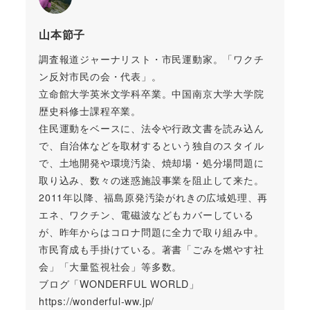
山本節子
調査報道ジャーナリスト・市民運動家。「ワクチ
ン反対市民の会・代表」。
立命館大学英米文学科卒業。中国南京大学大学院
歴史科修士課程卒業。
住民運動をベースに、法令や行政文書を読み込ん
で、自治体などを取材するという独自のスタイル
で、土地開発や環境汚染、焼却場・処分場問題に
取り込み、数々の迷惑施設事業を阻止して来た。
2011年以降、福島原発汚染がれきの広域処理、再
エネ、ワクチン、電磁波などもカバーしている
が、昨年からはコロナ問題に全力で取り組み中。
市民育成も手掛けている。著書「ごみを燃やす社
会」「大量監視社会」等多数。
ブログ「WONDERFUL WORLD」
https://wonderful-ww.jp/