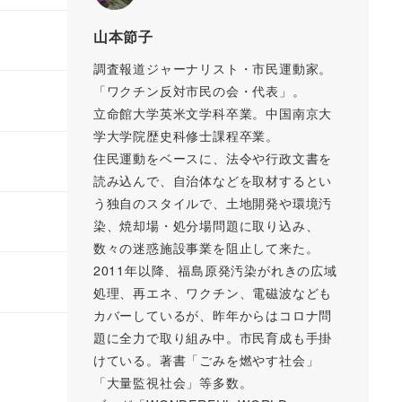
山本節子
調査報道ジャーナリスト・市民運動家。
「ワクチン反対市民の会・代表」。
立命館大学英米文学科卒業。中国南京大
学大学院歴史科修士課程卒業。
住民運動をベースに、法令や行政文書を
読み込んで、自治体などを取材するとい
う独自のスタイルで、土地開発や環境汚
染、焼却場・処分場問題に取り込み、
数々の迷惑施設事業を阻止して来た。
2011年以降、福島原発汚染がれきの広域
処理、再エネ、ワクチン、電磁波なども
カバーしているが、昨年からはコロナ問
題に全力で取り組み中。市民育成も手掛
けている。著書「ごみを燃やす社会」
「大量監視社会」等多数。