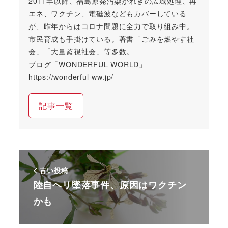
2011年以降、福島原発汚染がれきの広域処理、再
エネ、ワクチン、電磁波などもカバーしている
が、昨年からはコロナ問題に全力で取り組み中。
市民育成も手掛けている。著書「ごみを燃やす社
会」「大量監視社会」等多数。
ブログ「WONDERFUL WORLD」
https://wonderful-ww.jp/
記事一覧
古い投稿
陸自ヘリ墜落事件、原因はワクチン
かも