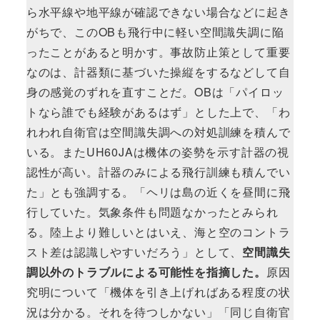
ら水平線や地平線が確認できない場合などに起き
がちで、このOBも飛行中に軽い空間識失調に陥
ったことがあると明かす。事故防止策として重要
なのは、計器類に基づいた操縦をするなどして自
身の感覚のずれを直すことだ。OBは「パイロッ
トなら誰でも経験があるはず」とした上で、「わ
れわれ自衛官は空間識失調への対処訓練を積んで
いる。またUH60JAは機体の姿勢を示す計器の視
認性が高い。計器のみによる飛行訓練も積んでい
た」とも強調する。「ヘリは島の近くを昼間に飛
行していた。気象条件も問題なかったとみられ
る。陸上より難しいとはいえ、海と空のコントラ
スト差は認識しやすいだろう」として、
空間識失
調以外のトラブルによる可能性を指摘した。
原因
究明について「機体を引き上げればある程度の状
況は分かる。それを待つしかない」「同じ自衛官