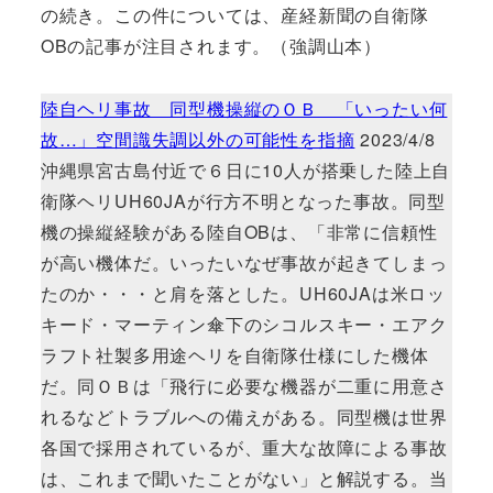
の続き。この件については、産経新聞の自衛隊
OBの記事が注目されます。（強調山本）
陸自ヘリ事故 同型機操縦のＯＢ 「いったい何
故…」空間識失調以外の可能性を指摘
2023/4/8
沖縄県宮古島付近で６日に10人が搭乗した陸上自
衛隊ヘリUH60JAが行方不明となった事故。同型
機の操縦経験がある陸自OBは、「非常に信頼性
が高い機体だ。いったいなぜ事故が起きてしまっ
たのか・・・と肩を落とした。UH60JAは米ロッ
キード・マーティン傘下のシコルスキー・エアク
ラフト社製多用途ヘリを自衛隊仕様にした機体
だ。同ＯＢは「飛行に必要な機器が二重に用意さ
れるなどトラブルへの備えがある。同型機は世界
各国で採用されているが、重大な故障による事故
は、これまで聞いたことがない」と解説する。当