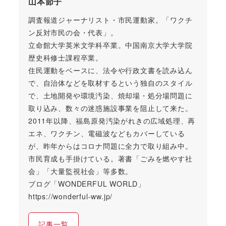
山本節子
調査報道ジャーナリスト・市民運動家。「ワクチ
ン反対市民の会・代表」。
立命館大学英米文学科卒業。中国南京大学大学院
歴史科修士課程卒業。
住民運動をベースに、法令や行政文書を読み込ん
で、自治体などを取材するという独自のスタイル
で、土地開発や環境汚染、焼却場・処分場問題に
取り込み、数々の迷惑施設事業を阻止して来た。
2011年以降、福島原発汚染がれきの広域処理、再
エネ、ワクチン、電磁波などもカバーしている
が、昨年からはコロナ問題に全力で取り組み中。
市民育成も手掛けている。著書「ごみを燃やす社
会」「大量監視社会」等多数。
ブログ「WONDERFUL WORLD」
https://wonderful-ww.jp/
記事一覧