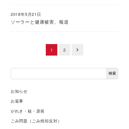
2018年5月21日
ソーラーと健康被害、報道
投
1
2
稿
検
の
検索
索
ペ
お知らせ
ー
お返事
ジ
がれき・核・原発
送
ごみ問題（ごみ焼却反対）