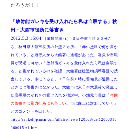
だろうが！！
「放射能ガレキを受け入れたら私は自殺する」秋
田・大館市役所に落書き
［放射能漏れ］
３日午前４時５０分ご
2012.5.3 16:04
ろ、秋田県大館市役所の外壁２カ所に「赤い塗料で何か書か
れている」と通行人から大館署に通報があった。署員や市職
員が現場に向かい「放射能ガレキを受け入れたら私は自殺す
る」と書かれているのを確認、大館署は建造物損壊容疑で捜
査している。市によると、３日午前０時に警備員が巡回した
ときには落書きはなかった。大館市は東日本大震災で発生し
た岩手県のがれきの受け入れを検討中。小畑元市長は「
今回
の落書きは暴力行為にも等しい
。市は厳正に対処していく」
。
とのコメントを出した
http://sankei.jp.msn.com/affairs/news/120503/dst12050316
060015-n1.htm