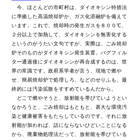
今、ほとんどの市町村は、ダイオキシン特措法
に準拠した高温焼却炉か、ガス化溶融炉を備えて
います。これで、焼却時の発生ガスを８００℃、
２分以上で加熱して、ダイオキシンを無害化する
というのがうたい文句ですが、実際は、ごみ焼却
炉そのものがダイオキシン発生装置。バグフィル
ター通過後にダイオキシンが再合成するのは、世
界の常識です。政府系学者が言う、現地で燃や
せ、簡易焼却炉で処理しろ、などのせりふも、最
終的には汚染拡散をすすめているんだから。
どこで燃やそうと、放射能を帯びていようとい
なかろうと、ごみ焼却はもともと、甚大な環境汚
染と健康被害をもたらしているのです。それに放
射能が加われば、話にならないひどいことになる
から、廃棄物処理法だって、放射能を帯びている