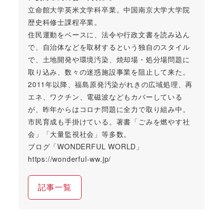
立命館大学英米文学科卒業。中国南京大学大学院
歴史科修士課程卒業。
住民運動をベースに、法令や行政文書を読み込ん
で、自治体などを取材するという独自のスタイル
で、土地開発や環境汚染、焼却場・処分場問題に
取り込み、数々の迷惑施設事業を阻止して来た。
2011年以降、福島原発汚染がれきの広域処理、再
エネ、ワクチン、電磁波などもカバーしている
が、昨年からはコロナ問題に全力で取り組み中。
市民育成も手掛けている。著書「ごみを燃やす社
会」「大量監視社会」等多数。
ブログ「WONDERFUL WORLD」
https://wonderful-ww.jp/
記事一覧