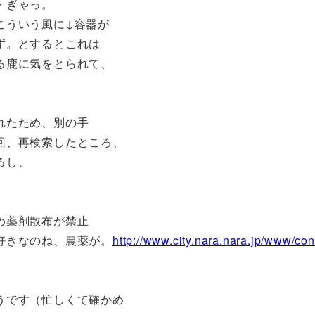
・ぎゃっ。
こういう風に↓容器が
ず。とするとこれは
る鹿に気をとられて、
れたため、別の手
回、再検索したところ、
るし、
め薬剤散布が禁止
好きなのね、農薬が。
http://www.city.nara.nara.jp/www/con
うです（忙しくて確かめ