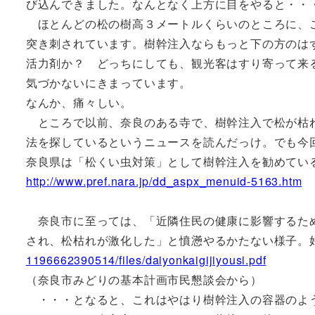
び込んできました。なんとなく上方に目をやると・・
ほとんどの松の樹高３メートルくらいのところに、
突き刺されています。樹幹注入ならもっと下の方のは
活力剤か？ どっちにしても、観光客はすり寄って来
気づかないにきまっています。
なんか、痛々しい。
ところで以前、奈良のある寺で、樹幹注入で松が枯
法を探しているというニュースを読んだっけ。でも今
奈良県は「松くい虫対策」として樹幹注入を勧めてい
http://www.pref.nara.jp/dd_aspx_menuid-5163.htm
奈良市に至っては、「近隣住民の健康に影響するた
され、松枯れが激化した」と憤懣やるかたない様子。
1196662390514/files/daiyonkaigijiyousi.pdf
（奈良市みどりの基本計画市民懇談会から）
・・・となると、これはやはり樹幹注入の容器のよ