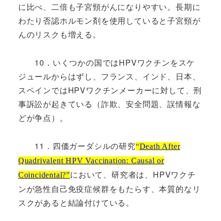
に比べ、二倍も子宮頸がんになりやすい。長期に
わたり否認ホルモン剤を使用していると子宮頸が
んのリスクも増える。
10．いくつかの国ではHPVワクチンをスケ
ジュールからはずし、フランス、インド、日本、
スペインではHPVワクチンメーカーに対して、刑
事訴訟が起きている（詐欺、安全問題、誤情報な
どが争点）。
11．四価ガーダシルの研究
“
Death After
Quadrivalent HPV Vaccination: Causal or
において、研究者は、HPVワクチ
Coincidental?”
ンが急性自己免疫症候群をもたらす、本質的なリ
スクがあると結論付けている。