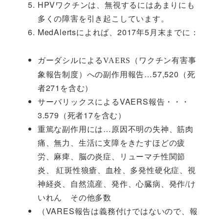
HPVワクチンは、無視するにはあまりにも
多くの障害を引き起こしています。
MedAlertsによれば、2017年5月末までに：
ガーダシルによる
（ワクチン有害事
VAERS
象報告制度）への副作用報告…57,520（死
者271を含む）
サーバリックスによるVAERS報告・・・
3.579（死者17を含む）
重篤な副作用には…原因不明の失神、筋肉
痛、無力、生活に支障をきたすほどの疲
労、麻痺、脳の炎症、リューマチ性関節
炎、 紅斑性狼瘡、血栓、多発性硬化症、視
神経炎、自然流産、発作、心臓病、発作/け
いれん その他多数
（VARES報告は義務付けではないので、報