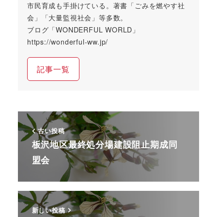
市民育成も手掛けている。著書「ごみを燃やす社
会」「大量監視社会」等多数。
ブログ「WONDERFUL WORLD」
https://wonderful-ww.jp/
記事一覧
古い投稿
板沢地区最終処分場建設阻止期成同
盟会
新しい投稿