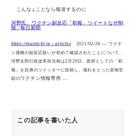
こんな↓ことなら報道するのに
河野氏、ワクチン副反応「初報」ツイートなぜ削
除
毎日新聞
|
https://mainichi.jp › articles
2021/02/26 —
ワクチ
ン接種の副反応疑いが初めて確認されたことについて、
2
20
河野太郎行政改革担当相は
月
日、政府としての「初
報」を自身のツイッターに投稿し、後れをとった首相官
ワクチン情報専用
…
邸
の
この記事を書いた人