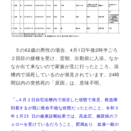
５の62歳の男性の場合、4月1日午後2時半ごろ
２回目の接種を受け、翌朝、出勤前に入浴。なか
なか出て来ないので家族が見に行ったところ、浴
槽内で溺死しているのが発見されています。24時
間以内の突然死の「原因」は、意味不明。
「
…４月２日自宅浴槽内で溺没した状態
で発見、救急隊
到着するが既に救命不能な状態だったとのこと。令和３
年１月
15 日の健康診断結果では、高血圧、糖尿病のフ
ォローを受けているだろうこと、
肥満あり、血液一般の