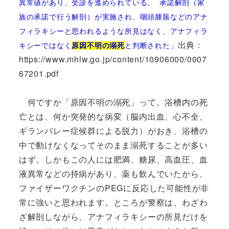
異常値があり、受診を進められている。
承諾解剖（家
族の承諾で行う解剖）が実施され、咽頭腫脹などのアナ
フィラ
キシーと思われるような所見はなく、アナフィラ
出典：
キシーではなく
原因不明の溺
死
と判断された」
https://www.mhlw.go.jp/content/10906000/0007
67201.pdf
何ですか「原因不明の溺死」って。浴槽内の死
亡とは、何か突発的な病変（脳内出血、心不全、
ギランバレー症候群による脱力）がおき、浴槽の
中で動けなくなってそのまま溺死することが多い
はず。しかもこの人には肥満、糖尿、高血圧、血
液異常などの持病があり、薬も飲んでいたから、
ファイザーワクチンのPEGに反応した可能性が非
常に強いと思われます。ところが警察は、わざわ
ざ解剖しながら、アナフィラキシーの所見だけを