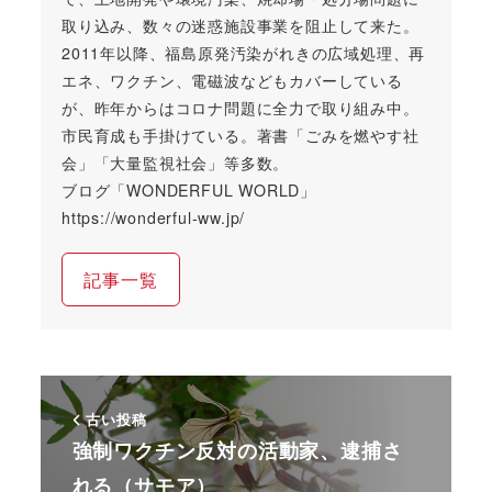
取り込み、数々の迷惑施設事業を阻止して来た。
2011年以降、福島原発汚染がれきの広域処理、再
エネ、ワクチン、電磁波などもカバーしている
が、昨年からはコロナ問題に全力で取り組み中。
市民育成も手掛けている。著書「ごみを燃やす社
会」「大量監視社会」等多数。
ブログ「WONDERFUL WORLD」
https://wonderful-ww.jp/
記事一覧
古い投稿
強制ワクチン反対の活動家、逮捕さ
れる（サモア）