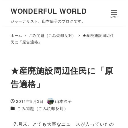
WONDERFUL WORLD
MENU
ジャーナリスト、山本節子のブログです。
ホーム
ごみ問題（ごみ焼却反対）
★産廃施設周辺住
民に「原告適格」
★産廃施設周辺住民に「原
告適格」
2014年8月3日
山本節子
投稿日
著
カテゴリー
ごみ問題（ごみ焼却反対）
者
先月末、とても大事なニュースが入っていたの