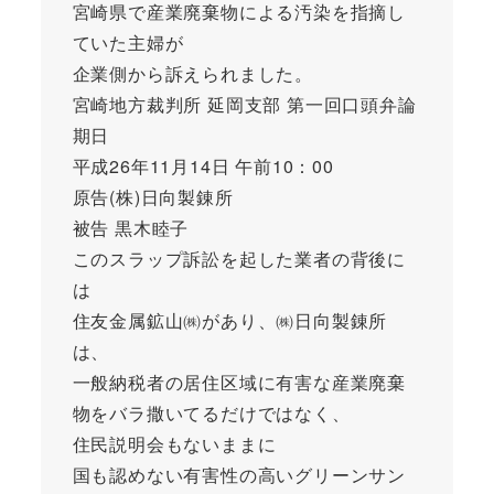
宮崎県で産業廃棄物による汚染を指摘し
ていた主婦が
企業側から訴えられました。
宮崎地方裁判所 延岡支部 第一回口頭弁論
期日
平成26年11月14日 午前10：00
原告(株)日向製錬所
被告 黒木睦子
このスラップ訴訟を起した業者の背後に
は
住友金属鉱山㈱があり、㈱日向製錬所
は、
一般納税者の居住区域に有害な産業廃棄
物をバラ撒いてるだけではなく、
住民説明会もないままに
国も認めない有害性の高いグリーンサン