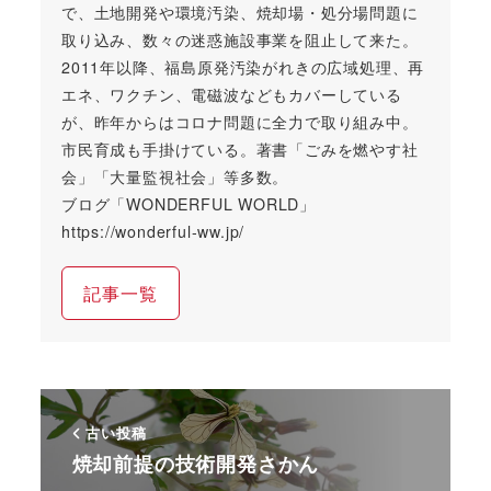
で、土地開発や環境汚染、焼却場・処分場問題に
取り込み、数々の迷惑施設事業を阻止して来た。
2011年以降、福島原発汚染がれきの広域処理、再
エネ、ワクチン、電磁波などもカバーしている
が、昨年からはコロナ問題に全力で取り組み中。
市民育成も手掛けている。著書「ごみを燃やす社
会」「大量監視社会」等多数。
ブログ「WONDERFUL WORLD」
https://wonderful-ww.jp/
記事一覧
古い投稿
焼却前提の技術開発さかん