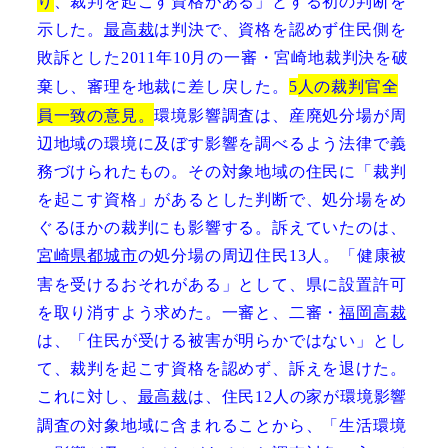
り
、裁判を起こす資格がある」とする初の判断を
示した。
最高裁
は判決で、資格を認めず住民側を
敗訴とした
年
月の一審・宮崎地裁判決を破
2011
10
棄し、審理を地裁に差し戻した。
人の裁判官全
5
員一致の意見。
環境影響調査は、産廃処分場が周
辺地域の環境に及ぼす影響を調べるよう法律で義
務づけられたもの。その対象地域の住民に「裁判
を起こす資格」があるとした判断で、処分場をめ
ぐるほかの裁判にも影響する。訴えていたのは、
宮崎県
都城市
の処分場の周辺住民
人。「健康被
13
害を受けるおそれがある」として、県に設置許可
を取り消すよう求めた。一審と、二審・
福岡高裁
は、「住民が受ける被害が明らかではない」とし
て、裁判を起こす資格を認めず、訴えを退けた。
こ
れに対し、
最高裁
は、住民
人の家が環境影響
12
調査の対象地域に含まれることから、「生活環境