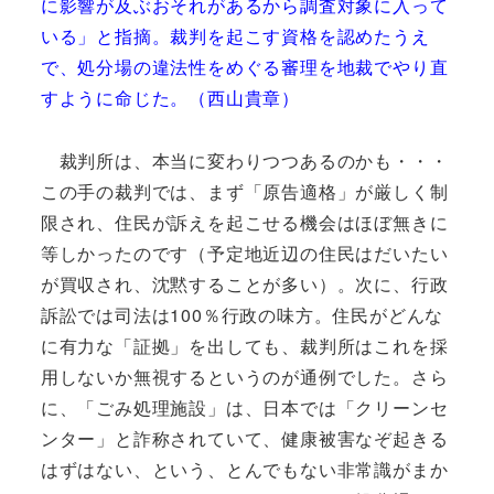
に影響が及ぶおそれがあるから調査対象に入って
いる」と指摘。裁判を起こす資格を認めたうえ
で、処分場の違法性をめぐる審理を地裁でやり直
すように命じた。（西山貴章）
裁判所は、本当に変わりつつあるのかも・・・
この手の裁判では、まず「原告適格」が厳しく制
限され、住民が訴えを起こせる機会はほぼ無きに
等しかったのです（予定地近辺の住民はだいたい
が買収され、沈黙することが多い）。次に、行政
訴訟では司法は100％行政の味方。住民がどんな
に有力な「証拠」を出しても、裁判所はこれを採
用しないか無視するというのが通例でした。さら
に、「ごみ処理施設」は、日本では「クリーンセ
ンター」と詐称されていて、健康被害なぞ起きる
はずはない、という、とんでもない非常識がまか