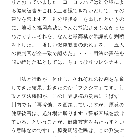
りとおっていました。ヨーロッパでは処分場によ
る健康被害をこれ以上容認できないとして、その
建設を禁止する「処分場指令」を出したというの
に、地裁と福岡高裁はそんな常識さえもなかった
わけです…それを、なんと最高裁が常識的な判断
を下した。「著しい健康被害の恐れ」を、「五人
の裁判官が全一致で認めた」・・・司法の責任を
問い続けた私としては、ちょっぴりウレシナキ。
司法と行政が一体化し、それぞれの役割を放棄
してきた結果、起きたのが「フクシマ」です。行
政と立法機関が、この世界規模の災害に学ばず、
川内でも「再稼働」を画策していますが、原発の
健康被害は、処分場に勝ります（警戒区域を設け
ている、ということが、健康被害をもたらすとい
う意味なのです）。原発周辺住民は、この判決に