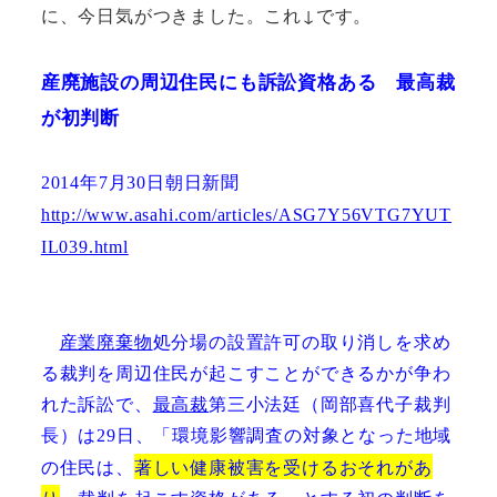
に、今日気がつきました。これ↓です。
産廃施設の周辺住民にも訴訟資格ある
最高裁
が初判断
年
月
日朝日新聞
2014
7
30
http://www.asahi.com/articles/ASG7Y56VTG7YUT
IL039.html
産業廃棄物
処分場の設置許可の取り消しを求め
る裁判を周辺住民が起こすことができるかが争わ
れた訴訟で、
最高裁
第三小法廷（岡部喜代子裁判
長）は
日、「環境影響調査の対象となった地域
29
の住民は、
著しい健康被害を受けるおそれがあ