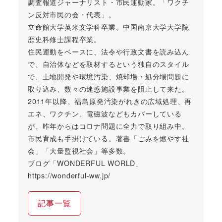
調査報道ジャーナリスト・市民運動家。「ワクチ
ン反対市民の会・代表」。
立命館大学英米文学科卒業。中国南京大学大学院
歴史科修士課程卒業。
住民運動をベースに、法令や行政文書を読み込ん
で、自治体などを取材するという独自のスタイル
で、土地開発や環境汚染、焼却場・処分場問題に
取り込み、数々の迷惑施設事業を阻止して来た。
2011年以降、福島原発汚染がれきの広域処理、再
エネ、ワクチン、電磁波などもカバーしている
が、昨年からはコロナ問題に全力で取り組み中。
市民育成も手掛けている。著書「ごみを燃やす社
会」「大量監視社会」等多数。
ブログ「WONDERFUL WORLD」
https://wonderful-ww.jp/
記事一覧