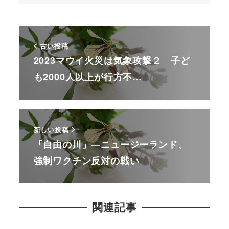
古い投稿
2023マウイ火災は気象攻撃２ 子ど
も2000人以上が行方不…
新しい投稿
「自由の川」―ニュージーランド、
強制ワクチン反対の戦い
関連記事