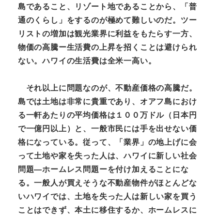
島であること、リゾート地であることから、「普
通のくらし」
をするのが極めて難しいの
だ。ツー
リストの増加は
観光業界に利益をもたらす一方、
物価
の高騰ー生活費の上昇を招くことは避けられ
ない。ハワイの
生活費は全米一高い。
それ以上に問題なのが、不動産価格の高騰だ。
島では土地は非常に貴重であり、オアフ島におけ
る一軒あたりの平均価格は１００万ドル（日本円
で一億円以上）と、一般市民には手を出せない価
格になっている。従って、「業界」の地上げに会
って土地や家を失った人は、ハワイに新しい社会
問題—ホームレス問題ーを付け加えることにな
る。一般人が買えそうな不動産物件がほとんどな
いハワイでは、土地を失った人は新しい家を買う
ことはできず、本土に移住するか、ホームレスに