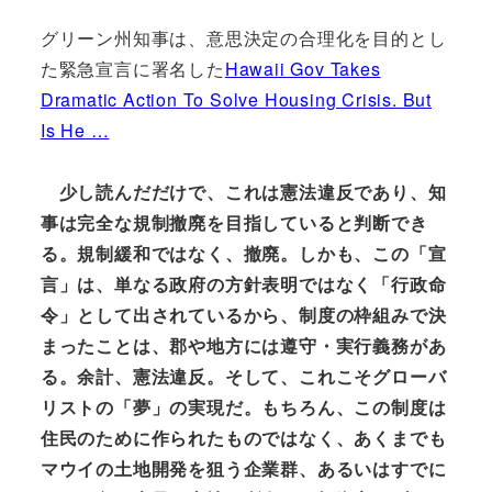
グリーン州知事は、意思決定の合理化を目的とし
た緊急宣言に署名した
Hawaii Gov Takes
Dramatic Action To Solve Housing Crisis. But
Is He …
少し読んだだけで、これは憲法違反であり、知
事は完全な規制撤廃を目指していると判断でき
る。規制緩和ではなく、撤廃。しかも、この「宣
言」は、単なる政府の方針表明ではなく「行政命
令」として出されているから、制度の枠組みで決
まったことは、郡や地方には遵守・実行義務があ
る。余計、憲法違反。そして、これこそグローバ
リストの「夢」の実現だ。もちろん、この制度は
住民のために作られたものではなく、あくまでも
マウイの土地開発を狙う企業群、
あるいはすでに