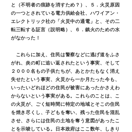
と（不明者の痕跡を消すため？）、５．火災原因
の一つとされている電力供給会社、ハワイアン・
エレクトリック社の「火災中の通電」と、その二
転三転する証言（説明略）、６．鎮火のための水
がなかった！
これらに加え、住民は警察などに逃げ道をふさ
がれ、炎の町に追い返されたという事実、そして
２０００名もの子供たちが、あとかたもなく消え
失せたという事実、火災から一か月たった今も、
いったいどれほどの住民が被害にあったかさえわ
からないという事実がある。これらのことは、こ
の火災が、ごく短時間に特定の地域とそこの住民
を焼き尽くし、子どもを奪い、残った住民を混乱
させ、さらには住民の土地を奪う意図があったこ
とを示唆している。日本政府はここ数年、しきり