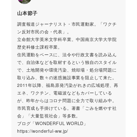
山本節子
調査報道ジャーナリスト・市民運動家。「ワクチ
ン反対市民の会・代表」。
立命館大学英米文学科卒業。中国南京大学大学院
歴史科修士課程卒業。
住民運動をベースに、法令や行政文書を読み込ん
で、自治体などを取材するという独自のスタイル
で、土地開発や環境汚染、焼却場・処分場問題に
取り込み、数々の迷惑施設事業を阻止して来た。
2011年以降、福島原発汚染がれきの広域処理、再
エネ、ワクチン、電磁波などもカバーしている
が、昨年からはコロナ問題に全力で取り組み中。
市民育成も手掛けている。著書「ごみを燃やす社
会」「大量監視社会」等多数。
ブログ「WONDERFUL WORLD」
https://wonderful-ww.jp/