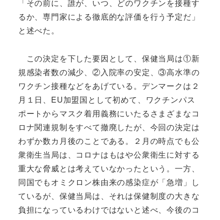
「その前に、誰が、いつ、どのワクチンを接種す
るか、専門家による徹底的な評価を行う予定だ」
と述べた。
この決定を下した要因として、保健当局は①新
規感染者数の減少、②入院率の安定、③高水準の
ワクチン接種などをあげている。デンマークは２
月１日、EU加盟国として初めて、ワクチンパス
ポートからマスク着用義務にいたるさまざまなコ
ロナ関連規制をすべて撤廃したが、今回の決定は
わずか数カ月後のことである。２月の時点でも公
衆衛生当局は、コロナはもはや公衆衛生に対する
重大な脅威とは考えていなかったという。一方、
同国でもオミクロン株由来の感染症が「急増」し
ているが、保健当局は、それは保健制度の大きな
負担になっているわけではないと述べ、今後のコ