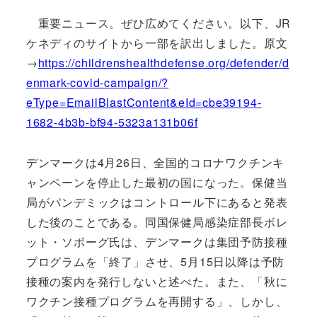
重要ニュース。ぜひ広めてください。以下、JR
ケネディのサイトから一部を訳出しました。原文
→
https://childrenshealthdefense.org/defender/d
enmark-covid-campaign/?
eType=EmailBlastContent&eId=cbe39194-
1682-4b3b-bf94-5323a131b06f
デンマークは4月26日、全国的コロナワクチンキ
ャンペーンを停止した最初の国になった。保健当
局がパンデミックはコントロール下にあると発表
した後のことである。同国保健局感染症部長ボレ
ット・ソボーグ氏は、デンマークは集団予防接種
プログラムを「終了」させ、5月15日以降は予防
接種の案内を発行しないと述べた。また、「秋に
ワクチン接種プログラムを再開する」、しかし、