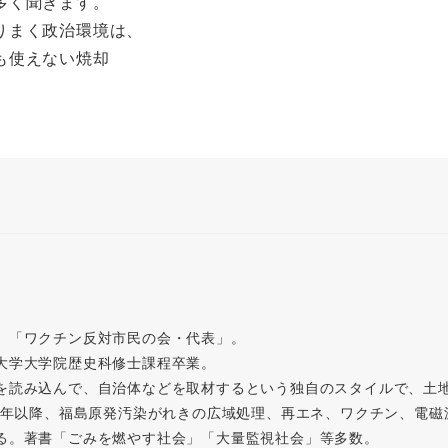
多く聞きます。
りまく政治環境は、
も使えない焼却
。「ワクチン反対市民の会・代表」。
大学大学院歴史科修士課程卒業。
を読み込んで、自治体などを取材するという独自のスタイルで、土
11年以降、福島原発汚染がれきの広域処理、再エネ、ワクチン、電
る。著書「ごみを燃やす社会」「大量監視社会」等多数。