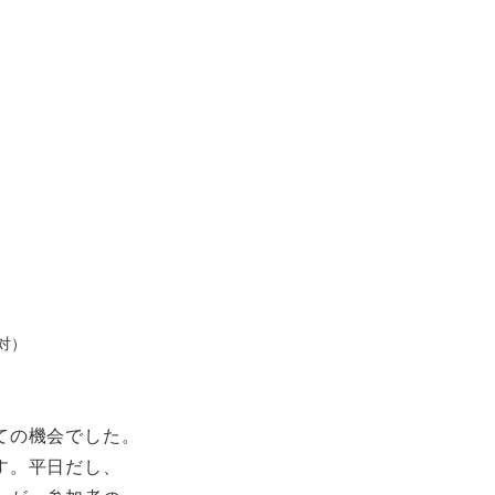
対）
ての機会でした。
す。平日だし、