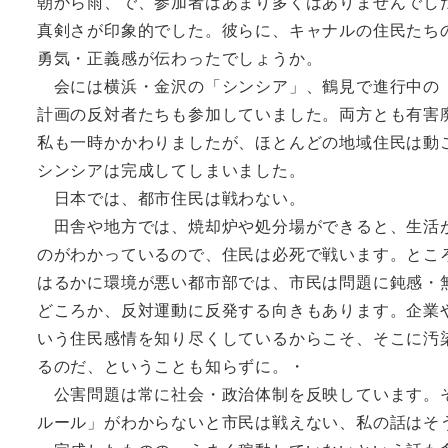
朝から雨、で、参加者はあまり多くはありませんでし
真剣さが印象的でした。彼らに、キャナルの住民たち
勇気・正義感が伝わったでしょうか。
会には横浜・金沢の「シンシア」、鶴見で進行中の「
計画の反対者たちも参加していました。両方とも有害
私も一時かかわりましたが、ほとんどの地域住民は動
シンシアは完成してしまいました。
日本では、都市住民は戦わない。
田舎や地方では、焼却炉や処分場ができると、生活
のがわかっているので、住民は必死で戦います。とこ
はるかに環境が悪い都市部では、市民は問題に鈍感・
どころか、反対運動に反発する向きもあります。企業
いう住民感情を知り尽くしているからこそ、そこに汚
るのだ、ということも知らずに。・
公害問題は常に社会・政治体制を反映しています。
ルール」がわからないと市民は戦えない、私の話はそ