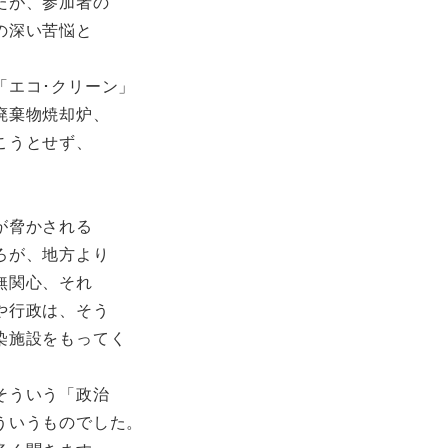
たが、参加者の
の深い苦悩と
エコ･クリーン」
廃棄物焼却炉、
こうとせず、
が脅かされる
ろが、地方より
無関心、それ
や行政は、そう
染施設をもってく
そういう「政治
ういうものでした。