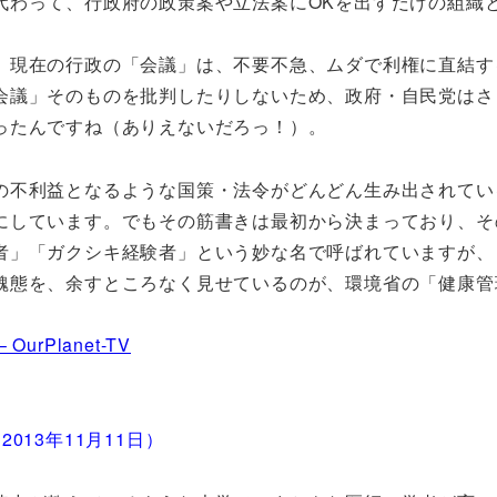
代わって、行政府の政策案や立法案にOKを出すだけの組織
現在の行政の「会議」は、不要不急、ムダで利権に直結す
議」そのものを批判したりしないため、政府・自民党はさら
ったんですね（ありえないだろっ！）。
不利益となるような国策・法令がどんどん生み出されてい
にしています。でもその筋書きは最初から決まっており、そ
者」「ガクシキ経験者」という妙な名で呼ばれていますが、
醜態を、余すところなく見せているのが、環境省の「健康管
Planet-TV
2013年11月11日）