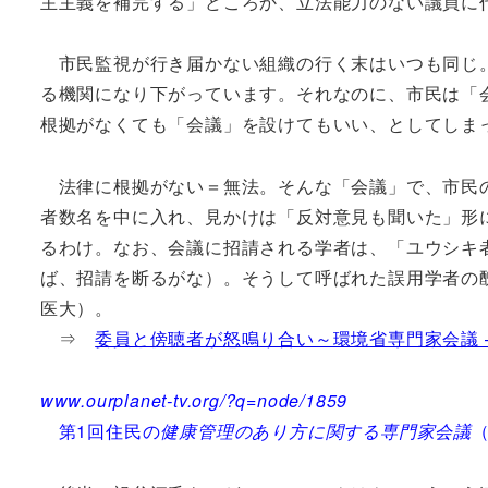
主主義を補完する」どころか、立法能力のない議員に
市民監視が行き届かない組織の行く末はいつも同じ。
る機関になり下がっています。それなのに、市民は「会
根拠がなくても「会議」を設けてもいい、としてしま
法律に根拠がない＝無法。そんな「会議」で、市民の
者数名を中に入れ、見かけは「反対意見も聞いた」形
るわけ。なお、会議に招請される学者は、「ユウシキ
ば、招請を断るがな）。そうして呼ばれた誤用学者の
医大）。
⇒
委員と傍聴者が怒鳴り合い～環境省専門家会議 – Our
www.ourplanet-tv.org/?q=node/1859
第1回住民の
健康管理のあり方に関する専門家会議
（