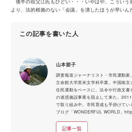
後半の祖父江氏もひどい・・・いやはや、こういう連
より、法的根拠のない「会議」を潰したほうが早いんだけど
この記事を書いた人
山本節子
調査報道ジャーナリスト・市民運動家
立命館大学英米文学科卒業。中国南京
住民運動をベースに、法令や行政文書
の迷惑施設事業を阻止して来た。20
で取り組み中。市民育成も手掛けてい
ブログ「WONDERFUL WORLD」https://
記事一覧