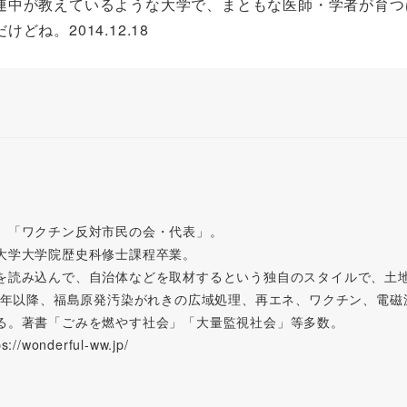
中が教えているような大学で、まともな医師・学者が育つ
ね。2014.12.18
。「ワクチン反対市民の会・代表」。
大学大学院歴史科修士課程卒業。
を読み込んで、自治体などを取材するという独自のスタイルで、土
11年以降、福島原発汚染がれきの広域処理、再エネ、ワクチン、電
る。著書「ごみを燃やす社会」「大量監視社会」等多数。
wonderful-ww.jp/