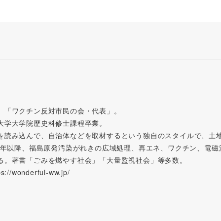
。「ワクチン反対市民の会・代表」。
大学大学院歴史科修士課程卒業。
を読み込んで、自治体などを取材するという独自のスタイルで、土
11年以降、福島原発汚染がれきの広域処理、再エネ、ワクチン、電
る。著書「ごみを燃やす社会」「大量監視社会」等多数。
wonderful-ww.jp/