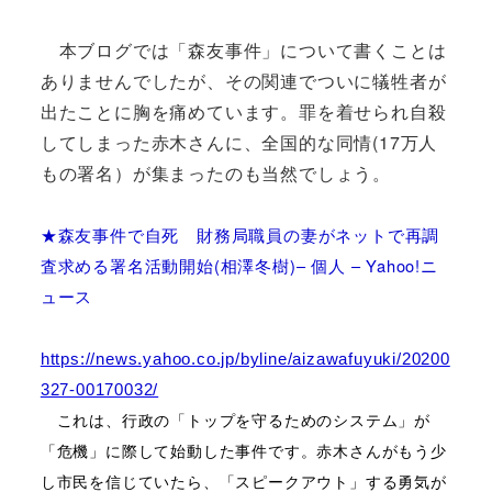
本ブログでは「森友事件」について書くことは
ありませんでしたが、その関連でついに犠牲者が
出たことに胸を痛めています。罪を着せられ自殺
してしまった赤木さんに、全国的な同情(17万人
もの署名）が集まったのも当然でしょう。
★森友事件で自死 財務局職員の妻がネットで再調
査求める署名活動開始(相澤冬樹)
– 個人 – Yahoo!ニ
ュース
https://news.yahoo.co.jp/byline/aizawafuyuki/20200
327-00170032/
これは、行政の「トップを守るためのシステム」が
「危機」に際して始動した事件です。赤木さんがもう少
し市民を信じていたら、「スピークアウト」する勇気が