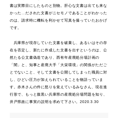
書は実際目にしたものと別物。肝心な文書は出ても来な
かった…だされた文書がニセモノであることがわかった
のは、請求時に機転を利かせて写真を撮っていたおかげ
です。
兵庫県が現存していた文書を破棄し、あるいはその存
在を否定し、新たに作成した文書を出すというのは、公
然たる公文書偽造であり、西有年産廃処分場計画の
「闇」と、知事と産廃大手「大栄環境」の関係がただご
とでないこと、そして文書を公開してしまった職員に対
し、ひどい圧力が加えられていることを物語っていま
す。赤木さんの件に怒りを覚えているみなさん、現在進
行形で、もっと腹黒い兵庫県の産廃処分場問題を知り、
井戸県政に事実の説明を求めて下さい。2020.3.30