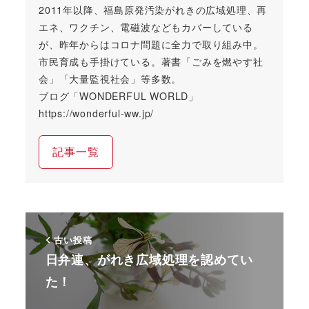
2011年以降、福島原発汚染がれきの広域処理、再
エネ、ワクチン、電磁波などもカバーしている
が、昨年からはコロナ問題に全力で取り組み中。
市民育成も手掛けている。著書「ごみを燃やす社
会」「大量監視社会」等多数。
ブログ「WONDERFUL WORLD」
https://wonderful-ww.jp/
記事一覧
古い投稿
日弁連、がれき広域処理を認めてい
た！