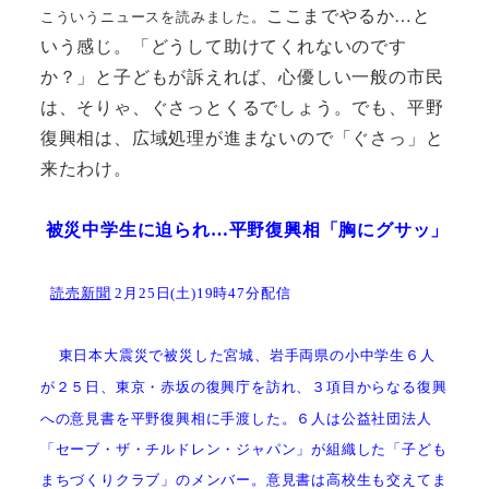
ここまでやるか…と
こういうニュースを読みました。
いう感じ。「どうして助けてくれないのです
か？」と子どもが訴えれば、心優しい一般の市民
は、そりゃ、ぐさっとくるでしょう。でも、平野
復興相は、広域処理が進まないので「ぐさっ」と
来たわけ。
被災中学生に迫られ…平野復興相「胸にグサッ」
読売新聞
2
月25
日
(
土
)19
時
47
分配信
東日本大震災で被災した宮城、岩手両県の小中学生６人
が２５日、東京
・
赤坂の復興庁を訪れ、３項目からなる復興
への意見書を平野復興相に手渡した。
６人は公益社団法人
「セーブ
・
ザ
・
チルドレン
・
ジャパン」が組織した「子ども
まちづくりクラブ」のメンバー。
意見書は高校生も交えてま