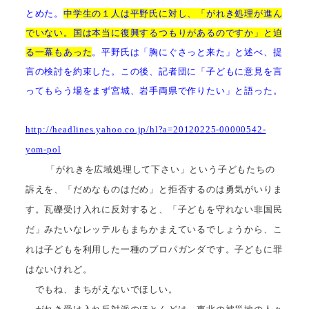
とめた。
中学生の１人は平野氏に対し、「がれき処理が進ん
でいない。国は本当に復興するつもりがあるのですか」と迫
る一幕もあった
。
平野氏は「胸にぐさっと来た」と述べ、提
言の検討を約束した。
この後、記者団に「子どもに意見を言
ってもらう場をまず宮城、岩手両県で作りたい」と語った。
http://headlines.yahoo.co.jp/hl?a=20120225-00000542-
yom-pol
「がれきを広域処理して下さい」という子どもたちの
訴えを、「だめなものはだめ」と拒否するのは勇気がいりま
す。瓦礫受け入れに反対すると、「子どもを守れない非国民
だ」みたいなレッテルもまちかまえているでしょうから、こ
れは子どもを利用した一種のプロパガンダです。子どもに罪
はないけれど。
でもね、まちがえないでほしい。