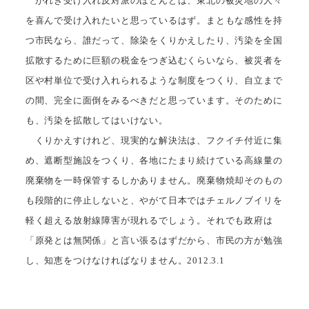
がれき受け入れ反対派のほとんどは、東北の被災地の人々
を喜んで受け入れたいと思っているはず。まともな感性を持
つ市民なら、誰だって、除染をくりかえしたり、汚染を全国
拡散するために巨額の税金をつぎ込むくらいなら、被災者を
区や村単位で受け入れられるような制度をつくり、自立まで
の間、完全に面倒をみるべきだと思っています。そのために
も、汚染を拡散してはいけない。
くりかえすけれど、現実的な解決法は、フクイチ付近に集
め、遮断型施設をつくり、各地にたまり続けている高線量の
廃棄物を一時保管するしかありません。廃棄物焼却そのもの
も段階的に停止しないと、やがて日本ではチェルノブイリを
軽く超える放射線障害が現れるでしょう。それでも政府は
「原発とは無関係」と言い張るはずだから、市民の方が勉強
し、知恵をつけなければなりません。2012.3.1