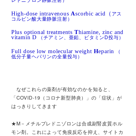
アス
High-dose intravenous
A
scorbic acid（
コルビン酸大量静脈注射）
Plus optional treatments
T
hiamine, zinc and
（チアミン、亜鉛、ビタミンD投与）
vitamin D
（
Full dose low molecular weight
H
eparin
低分子量ヘパリンの全量投与）
なぜこれらの薬剤が有効なのかを知ると、
「COVID-19（コロナ新型肺炎）」の「症状」が
はっきりしてきます
★M－メチルプレドニゾロンは合成
副腎皮質ホル
モン剤。これによって
免疫反応を抑え、サイトカ