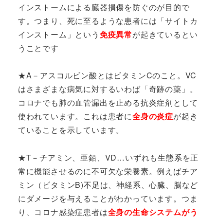
インストームによる臓器損傷を防ぐのが目的で
す。つまり、死に至るような患者には「サイトカ
インストーム」という
免疫異常
が起きているとい
うことです
★A－アスコルビン酸とはビタミンCのこと。VC
はさまざまな病気に対するいわば「奇跡の薬」。
コロナでも
肺の血管漏出を止める抗炎症剤として
使われています。これは患者に
全身の炎症
が起き
ていることを示しています。
★T－チアミン、亜鉛、VD…いずれも生態系を正
常に機能させるのに不可欠な栄養素。例えばチア
ミン（ビタミンB)不足は、神経系、心臓、脳など
にダメージを与えることがわかっています。つま
り、コロナ感染症患者は
全身の生命システムがう