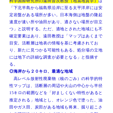
科学国際研究所の遠田晋次教授（地震地質学）
は
「下北半島から福島県沿岸に至る太平洋岸には安
定岩盤がある場所が多い。日本海側は地盤の隆起
速度が速い所や油田があり、適さない場所が目立
つ」と説明する。ただ、適地とされた地域にも不
確定要素はあり、遠田教授は「マップはあくまで
目安。活断層は地表の情報を基に考慮されてお
り、新たに見つかる可能性もある。処分場の立地
には地下の詳細な調査が必要となる」と指摘す
る。
海岸から２０キロ、最適な地域
◎
高レベル放射性廃棄物（核のごみ）の科学的特
性マップは、活断層の周辺や火山の中心から半径
キロの範囲などを「好ましくない特性があると
15
推定される」地域とし、オレンジ色で塗った。油
田やガス田、炭田がある地域も将来、掘り起こさ