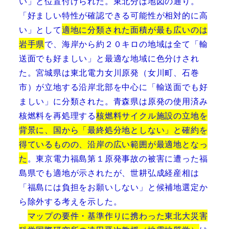
い」と位置付けられた。東北分は地図の通り。
「好ましい特性が確認できる可能性が相対的に高
い」として
適地に分類された面積が最も広いのは
岩手県
で、海岸から約２０キロの地域は全て「輸
送面でも好ましい」と最適な地域に色分けされ
た。宮城県は東北電力女川原発（女川町、石巻
市）が立地する沿岸北部を中心に「輸送面でも好
ましい」に分類された。青森県は原発の使用済み
核燃料を再処理する
核燃料サイクル施設の立地を
背景に、国から「最終処分地としない」と確約を
得ているものの、沿岸の広い範囲が最適地となっ
た
。東京電力福島第１原発事故の被害に遭った福
島県でも適地が示されたが、世耕弘成経産相は
「福島には負担をお願いしない」と候補地選定か
ら除外する考えを示した。
マップの要件・基準作りに携わった東北大災害