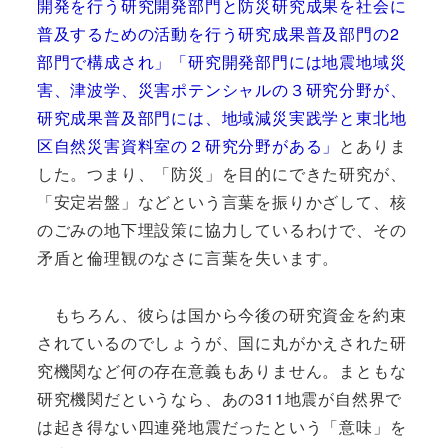
開発を行う研究開発部門と防災研究成果を社会に
普及するための活動を行う研究成果普及部門の2
部門で構成され」「研究開発部門には地震地域災
害、津波学、災害ポテンシャルの３研究分野が、
研究成果普及部門には、地域減災実践学と東北地
区自然災害資料室の２研究分野がある」
とありま
した。つまり、「防災」を目的にできた研究が、
「安定岩盤」などという言葉を振りかざして、核
のごみの地下埋設策に協力しているわけで、その
矛盾と倫理観のなさに言葉を失います。
もちろん、彼らは国から今後の研究資金を約束
されているのでしょうが、国に丸がかえされた研
究機関など何の存在意義もありません。まともな
研究機関だというなら、あの311地震が自然界で
は起き得ない四連発地震だったという「意味」を