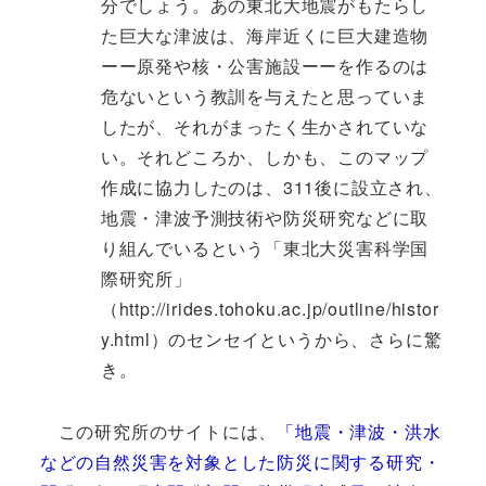
分でしょう。あの東北大地震がもたらし
た巨大な津波は、海岸近くに巨大建造物
ーー原発や核・公害施設ーーを作るのは
危ないという教訓を与えたと思っていま
したが、それがまったく生かされていな
い。それどころか、しかも、このマップ
作成に協力したのは、311後に設立され、
地震・津波予測技術や防災研究などに取
り組んでいるという「東北大災害科学国
際研究所」
（http://irides.tohoku.ac.jp/outline/histor
y.html）のセンセイというから、さらに驚
き。
この研究所のサイトには、
「地震・津波・洪水
などの自然災害を対象とした防災に関する研究・