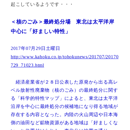
起こしているようです・・・
＜核のごみ＞最終処分場 東北は太平洋岸
中心に「好ましい特性」
年
月
日土曜日
2017
07
29
http://www.kahoku.co.jp/tohokunews/201707/20170
729_71023.html
経済産業省が２８日公表した原発から出る高レ
ベル放射性廃棄物（核のごみ）の最終処分に関す
る「科学的特性マップ」によると、東北は太平洋
沿岸を中心に最終処分の候補地になり得る地域が
存在する内容となった。内陸の火山周辺や日本海
側の油田など鉱物資源がある地域は「好ましくな