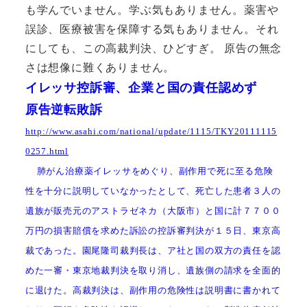
も学んでいません。学ぶ気もありません。薬害や
誤診、医療被害を保障する気もありません。それ
にしても、この高裁判決、ひどすぎ。 原告の無念
さは想像に難くありません。
イレッサ控訴審、企業と国の責任認めず
原告逆転敗訴
http://www.asahi.com/national/update/1115/TKY20111115
0257.html
肺がん治療薬イレッサをめぐり、副作用で死に至る危険
性を十分に説明していなかったとして、死亡した患者３人の
遺族が販売元のアストラゼネカ（大阪市）と国に計７７００
万円の損害賠償を求めた訴訟の控訴審判決が１５日、東京高
裁であった。園尾隆司裁判長は、ア社と国の双方の責任を認
めた一審・東京地裁判決を取り消し、遺族側の請求を全面的
に退けた。高裁判決は、副作用の危険性は説明書に書かれて