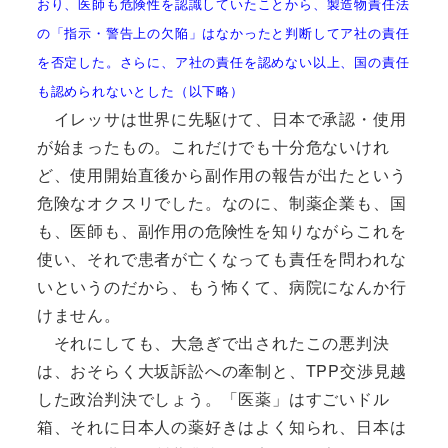
おり、医師も危険性を認識していたことから、製造物責任法
の「指示・警告上の欠陥」はなかったと判断してア社の責任
を否定した。さらに、ア社の責任を認めない以上、国の責任
も認められないとした（以下略）
イレッサは世界に先駆けて、日本で承認・使用
が始まったもの。これだけでも十分危ないけれ
ど、使用開始直後から副作用の報告が出たという
危険なオクスリでした。なのに、制薬企業も、国
も、医師も、副作用の危険性を知りながらこれを
使い、それで患者が亡くなっても責任を問われな
いというのだから、もう怖くて、病院になんか行
けません。
それにしても、大急ぎで出されたこの悪判決
は、おそらく大坂訴訟への牽制と、TPP交渉見越
した政治判決でしょう。「医薬」はすごいドル
箱、それに日本人の薬好きはよく知られ、日本は