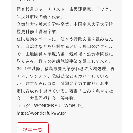
調査報道ジャーナリスト・市民運動家。「ワクチ
ン反対市民の会・代表」。
立命館大学英米文学科卒業。中国南京大学大学院
歴史科修士課程卒業。
住民運動をベースに、法令や行政文書を読み込ん
で、自治体などを取材するという独自のスタイル
で、土地開発や環境汚染、焼却場・処分場問題に
取り込み、数々の迷惑施設事業を阻止して来た。
2011年以降、福島原発汚染がれきの広域処理、再
エネ、ワクチン、電磁波などもカバーしている
が、昨年からはコロナ問題に全力で取り組み中。
市民育成も手掛けている。著書「ごみを燃やす社
会」「大量監視社会」等多数。
ブログ「WONDERFUL WORLD」
https://wonderful-ww.jp/
記事一覧