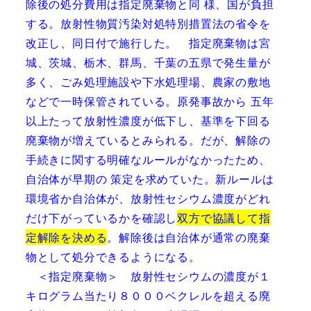
除後の処分費用は指定廃棄物と同 様、国が負担
する。放射性物質汚染対処特別措置法の省令を
改正し、同日付で施行した。 指定廃棄物は宮
城、茨城、栃木、群馬、千葉の五県で発生量が
多く、ごみ処理施設や下水処理場、農家の敷地
などで一時保管されている。原発事故から 五年
以上たって放射性濃度が低下し、基準を下回る
廃棄物が増えているとみられる。だが、解除の
手続きに関する明確なルールがなかったため、
自治体が早期の 策定を求めていた。新ルールは
環境省か自治体が、放射性セシウム濃度がどれ
だけ下がっているかを確認し
双方で協議して指
定解除を決める
。解除後は自治体が通常の廃棄
物として処分できるようになる。
＜指定廃棄物＞ 放射性セシウムの濃度が１
キログラム当たり８０００ベクレルを超える廃