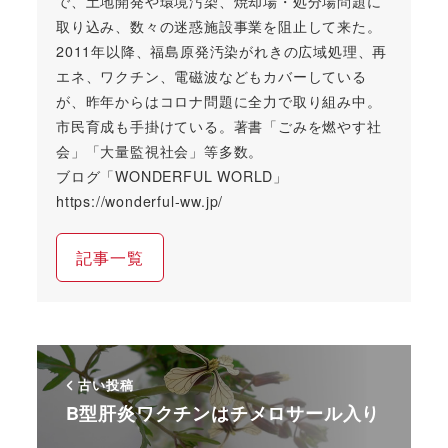
で、土地開発や環境汚染、焼却場・処分場問題に
取り込み、数々の迷惑施設事業を阻止して来た。
2011年以降、福島原発汚染がれきの広域処理、再
エネ、ワクチン、電磁波などもカバーしている
が、昨年からはコロナ問題に全力で取り組み中。
市民育成も手掛けている。著書「ごみを燃やす社
会」「大量監視社会」等多数。
ブログ「WONDERFUL WORLD」
https://wonderful-ww.jp/
記事一覧
古い投稿
B型肝炎ワクチンはチメロサール入り