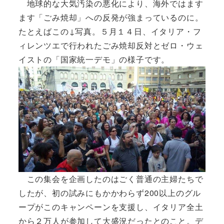
地球的な大気汚染の悪化により、海外ではます
ます「ごみ焼却」への反発が強まっているのに。
たとえばこの↓写真。５月１４日、イタリア・フ
ィレンツエで行われたごみ焼却反対とゼロ・ウェ
イストの「国家統一デモ」の様子です。
この集会を企画したのはごく普通の主婦たちで
したが、初の試みにもかかわらず200以上のグル
ープがこのキャンペーンを支援し、イタリア全土
から２万人が参加して大盛況だったとのこと。デ