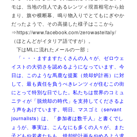
モは、当地の住人であるレンツィ現首相宅から始
まり、旗や横断幕、鳴り物入りでとてもにぎやか
だったようで、その高揚した様子はここから
⇒https://www.facebook.com/zerowasteitaly/
（ほとんどがイタリア語ですが）。
下はMLに流れたメールの一部；
「・・・ますますたくさんの人々が、ゼロウェ
イストの大切さを認めるようになっています、今
日は、このような馬鹿な提案（焼却炉計画）に対
して、最も責任を負うべきレンツィが住むこの街
にとって特別な日でした。私たちは世界のコミュ
ニティが「脱焼却の時代」を支持してくださるよ
う声をあげています。明日、マスゴミ（
servant
journalists
）は、「参加者は数千人」と書くでし
ょうが、事実は、こんなにも多くの人々が、また
子どもや若者たちも、焼却炉計画をやめるよう求