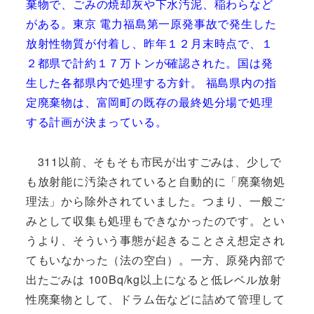
棄物で、ごみの焼却灰や下水汚泥、稲わらなど
がある。東京 電力福島第一原発事故で発生した
放射性物質が付着し、昨年１２月末時点で、１
２都県で計約１７万トンが確認された。国は発
生した各都県内で処理する方針。 福島県内の指
定廃棄物は、富岡町の既存の最終処分場で処理
する計画が決まっている。
311以前、そもそも市民が出すごみは、少しで
も放射能に汚染されていると自動的に「廃棄物処
理法」から除外されていました。つまり、一般ご
みとして収集も処理もできなかったのです。とい
うより、そういう事態が起きることさえ想定され
てもいなかった（法の空白）。一方、原発内部で
出たごみは 100Bq/kg以上になると低レベル放射
性廃棄物として、ドラム缶などに詰めて管理して