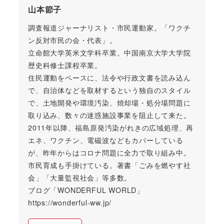
山本節子
調査報道ジャーナリスト・市民運動家。「ワクチ
ン反対市民の会・代表」。
立命館大学英米文学科卒業。中国南京大学大学院
歴史科修士課程卒業。
住民運動をベースに、法令や行政文書を読み込ん
で、自治体などを取材するという独自のスタイル
で、土地開発や環境汚染、焼却場・処分場問題に
取り込み、数々の迷惑施設事業を阻止して来た。
2011年以降、福島原発汚染がれきの広域処理、再
エネ、ワクチン、電磁波などもカバーしている
が、昨年からはコロナ問題に全力で取り組み中。
市民育成も手掛けている。著書「ごみを燃やす社
会」「大量監視社会」等多数。
ブログ「WONDERFUL WORLD」
https://wonderful-ww.jp/