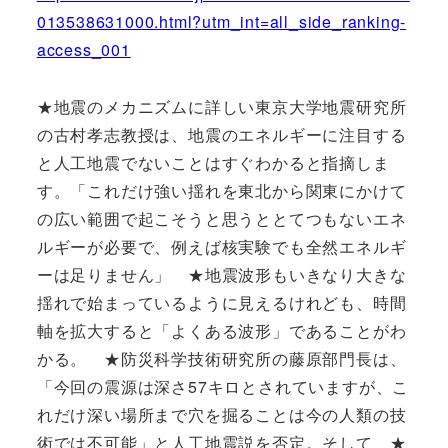
013538631000.html?utm_int=all_side_ranking-
access_001
★地震のメカニズムに詳しい東京大学地震研究所
の古村孝志教授は、地震のエネルギーに注目する
と人工地震でないことはすぐわかると指摘しま
す。「これだけ強い揺れを東北から関東にかけて
の広い範囲で起こそうと思うととてつもないエネ
ルギーが必要で、例えば核実験でも全然エネルギ
ーは足りません」 ★地震波形もいきなり大きな
揺れで始まっているように見えるけれども、時間
軸を拡大すると「よくある波形」であることがわ
かる。 ★防災科学技術研究所の藤原部門長は、
「今回の震源は深さ57キロとされていますが、こ
れだけ深い場所まで穴を掘ることは今の人類の技
術では不可能」と人工地震説を否定。そして ★