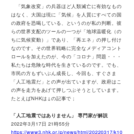
「気象改変」の兵器ほど人類滅亡に有効なもの
はなく、大国は現に「気候」を人質にすべての国
の政府を恐喝している、というのが私の判断。彼
らの世界支配のツールの一つが「地球温暖化（の
ちに気候変動）」であり、「再エネ」の押し付け
なのです。その世界戦略に完全なメディアコント
ロールを加えたのが、今の「コロナ」問題・・・
私たちは危険な時代を生きているのです。でも、
市民の方もずいぶん成長し、今回も、すぐさま
「人工地震だ」との声が出ていますが、政府はこ
の声を走力をあげて押しつぶそうとしています。
たとえばNHKは↓の記事で；
「人工地震ではありません」 専門家が解説
2022年3月17日 21時55分
https://www3.nhk.or.jp/news/html/20220317/k10