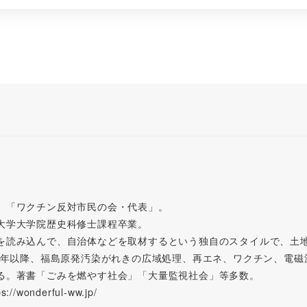
。「ワクチン反対市民の会・代表」。
大学大学院歴史科修士課程卒業。
を読み込んで、自治体などを取材するという独自のスタイルで、土
11年以降、福島原発汚染がれきの広域処理、再エネ、ワクチン、電
る。著書「ごみを燃やす社会」「大量監視社会」等多数。
wonderful-ww.jp/