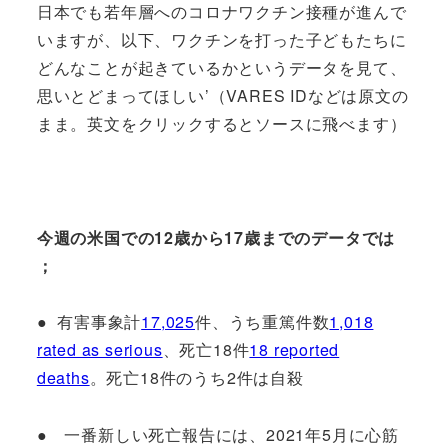
日本でも若年層へのコロナワクチン接種が進んで
いますが、以下、ワクチンを打った子どもたちに
どんなことが起きているかというデータを見て、
思いとどまってほしい’（VARES IDなどは原文の
まま。英文をクリックするとソースに飛べます）
今週の米国での12歳から17歳までのデータでは
；
● 有害事象計
17,025
件、うち重篤件数
1,018
rated as serious
、死亡18件
18 reported
deaths
。死亡18件のうち2件は自殺
● 一番新しい死亡報告には、2021年5月に心筋