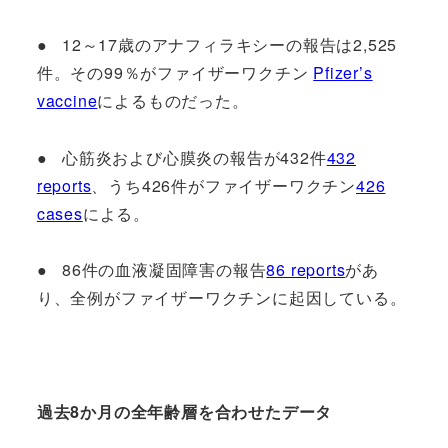
● 12～17歳のアナフィラキシーの報告は2,525
件。その99％がファイザーワクチン
Pfizer’s
vaccine
によるものだった。
● 心筋炎および心膜炎の報告が432件
432
reports
、うち426件がファイザーワクチン
426
cases
による。
● 86件の血液凝固障害の報告
86 reports
があ
り、全例がファイザーワクチンに起因している。
過去8か月の全年齢層を合わせたデータ