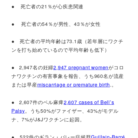
● 死亡者の21％が心疾患関連
● 死亡者の54％が男性、43％が女性
● 死亡者の平均年齢は73.1歳（若年層にワクチ
ンを打ち始めているので平均年齢も低下）
● 2,947名の妊婦
2,947 pregnant women
がコロ
ナワクチンの有害事象を報告、うち960名が流産
または早産
miscarriage or premature birth
.。
● 2,607件のベル麻痺
2,607 cases of Bell’s
Palsy
。うち50%がファイザー、43%がモデル
ナ、7%がJ&Jワクチンに起因。
● 522件のギラン・バレー症候群
Guillain-Barré