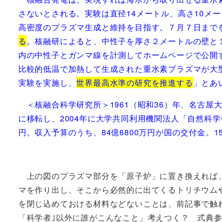
さないとされる。実験は直径14メートル、高さ10メ
高密度のプラズマ生成と維持を目指す。７月７日まで
る
。核融研によると、中性子を厚さ２メートルの壁と
内の中性子とガンマ線を計測してホームページで公開
比較的低温で加熱して生成された重水素プラズマが大
実験を実施し、
世界最高水準の研究を推進する
」とあ
＜核融合科学研究所＞1961（昭和36）年、名古屋
に移転し、2004年に大学共同利用機関法人「自然科学
円。収入予算のうち、84億6800万円が国の交付金。
上の図のプラズマ部分を「原子炉」に置き換えれば、
マを作り出し、そこから必然的に出てくるトリチウム
を閉じ込めておける材料などないことは、前記事で触
「科学者｣以外に誰がこんなこと」考えつく？ 式典