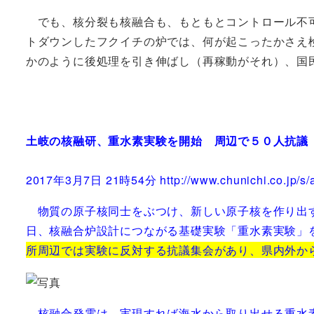
でも、核分裂も核融合も、もともとコントロール不可
トダウンしたフクイチの炉では、何が起こったかさえ
かのように後処理を引き伸ばし（再稼動がそれ）、国
土岐の核融研、重水素実験を開始 周辺で５０人抗議
2017年3月7日 21時54分 http://www.chunichi.co.jp/s/a
物質の原子核同士をぶつけ、新しい原子核を作り出す
日、核融合炉設計につながる基礎実験「重水素実験」
所周辺では実験に反対する抗議集会があり、県内外か
核融合発電は、実現すれば海水から取り出せる重水素