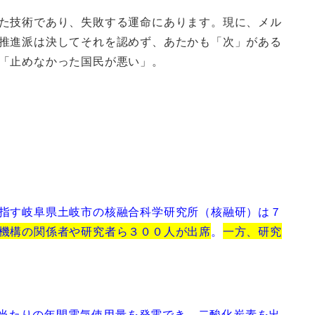
た技術であり、失敗する運命にあります。現に、メル
推進派は決してそれを認めず、あたかも「次」がある
「止めなかった国民が悪い」。
指す岐阜県土岐市の核融合科学研究所（核融研）は７
機構の関係者や研究者ら３００人が出席
。
一方、研究
人当たりの年間電気使用量を発電でき、二酸化炭素を出