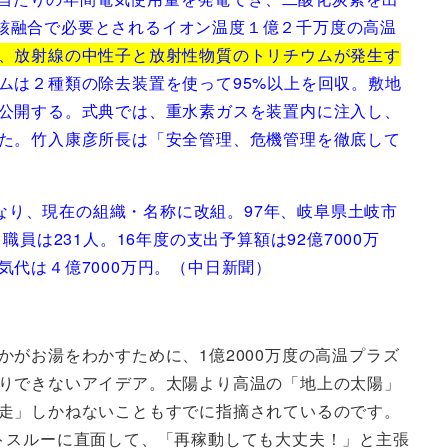
、核融合で必要とされるイオン温度１億２千万度の高温
、放射線の中性子と放射性物質のトリチウムが発生す
ムは２種類の除去装置を使って95%以上を回収。敷地
公開する。式典では、重水素ガスを装置内に注入し、
た。竹入康彦所長は「安全管理、危機管理を徹底して
なり、現在の組織・名称に改組。97年、岐阜県土岐市
は231人。16年度の支出予算額は92億7000万
気代は４億7000万円。（中日新聞）
がお湯をわかすために、1億2000万度の高温プラズ
りできないアイデア。太陽より高温の「地上の太陽」
走」しかねないこともすでに指摘されているのです。
トスルーに直面して、「再稼動しても大丈夫！」と主張