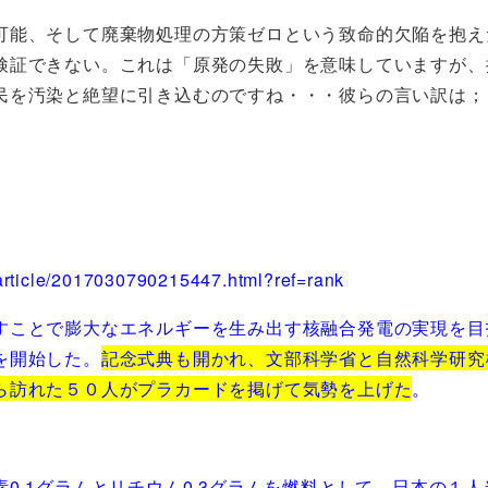
能、そして廃棄物処理の方策ゼロという致命的欠陥を抱え
検証できない。これは「原発の失敗」を意味していますが、
民を汚染と絶望に引き込むのですね・・・彼らの言い訳は；
rticle/2017030790215447.html?ref=rank
ことで膨大なエネルギーを生み出す核融合発電の実現を目
を開始した。
記念式典も開かれ、文部科学省と自然科学研究
ら訪れた５０人がプラカードを掲げて気勢を上げた
。
0.1グラムとリチウム0.3グラムを燃料として、日本の１