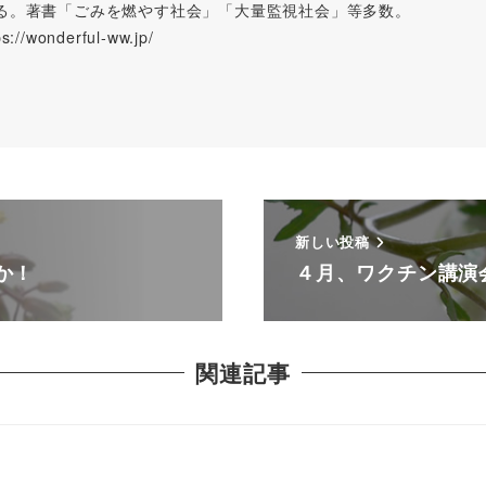
る。著書「ごみを燃やす社会」「大量監視社会」等多数。
wonderful-ww.jp/
新しい投稿
か！
４月、ワクチン講演
関連記事