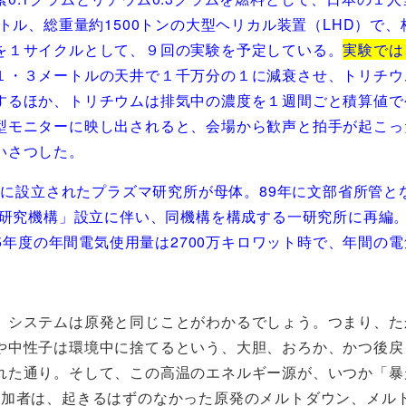
ートル、総重量約1500トンの大型ヘリカル装置（LHD）で
を１サイクルとして、９回の実験を予定している。
実験では
１・３メートルの天井で１千万分の１に減衰させ、トリチウ
するほか、トリチウムは排気中の濃度を１週間ごと積算値で
型モニターに映し出されると、会場から歓声と拍手が起こっ
いさつした。
大に設立されたプラズマ研究所が母体。89年に文部省所管と
研究機構」設立に伴い、同機構を構成する一研究所に再編。職員
15年度の年間電気使用量は2700万キロワット時で、年間の電
システムは原発と同じことがわかるでしょう。つまり、たか
や中性子は環境中に捨てるという、大胆、おろか、かつ後戻
れた通り。そして、この高温のエネルギー源が、いつか「暴
参加者は、起きるはずのなかった原発のメルトダウン、メル