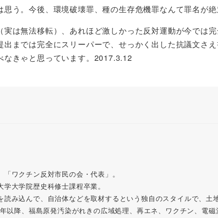
は思う。今後、環境破壊罪、種の生存危機罪なんて罪名が
実は無法移転）、あれほど激しかった反対運動が今では完
提出までは完全にスリーパーで、せっかく出した抗議文さえ
ゃと思っています。2017.3.12
。「ワクチン反対市民の会・代表」。
大学大学院歴史科修士課程卒業。
を読み込んで、自治体などを取材するという独自のスタイルで、土
11年以降、福島原発汚染がれきの広域処理、再エネ、ワクチン、電