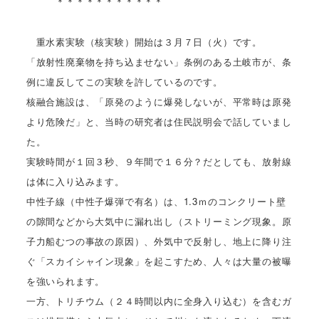
＊＊＊＊＊＊＊＊＊＊＊
重水素実験（核実験）開始は３月７日（火）です。
「放射性廃棄物を持ち込ませない」条例のある土岐市が、条
例に違反してこの実験を許しているのです。
核融合施設は、「原発のように爆発しないが、平常時は原発
より危険だ」と、当時の研究者は住民説明会で話していまし
た。
実験時間が１回３秒、９年間で１６分？だとしても、放射線
は体に入り込みます。
中性子線（中性子爆弾で有名）は、1.3ｍのコンクリート壁
の隙間などから大気中に漏れ出し（ストリーミング現象。原
子力船むつの事故の原因）、外気中で反射し、地上に降り注
ぐ「スカイシャイン現象」を起こすため、人々は大量の被曝
を強いられます。
一方、トリチウム（２４時間以内に全身入り込む）を含むガ