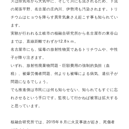
スは排気塔から大気中に、そして川にも流されるため、下流
の尾張平野、名古屋の庄内川、伊勢湾も汚染されます。トリ
チウムはヒョウを降らす異常気象さえ起こす事も知られてい
ます。
実験が行われる土岐市の核融合研究所から名古屋市の東谷山
までは、直線距離でわずか12.8ｋｍ。
名古屋市にも、猛毒の放射性物質であるトリチウムや、中性
子が降り注ぎます。
いずれ、放射性廃棄物問題・巨額費用の強制的負担（血
税）、被爆労働者問題、何よりも被曝による病気、遺伝子が
問題になるでしょう。
でも推進側は市民には何も知らせない、知られてもすぐに忘
れさせるという手口です。監視して行かねば被害は拡大する
と思っています。
核融合研究所では、2015年８月に火災事故が起き、死傷者