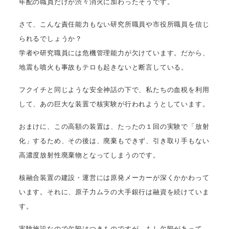
年配の職員だけが渋々消火に加わったそうです。
さて、こんな責任能力もない研究所職員や市役所職員を信じ
られるでしょうか？
学者や研究職員には危機管理能力が欠けています。だから、
地震も噴火も事故もテロも起きないと断言している。
フクイチと同じような安全神話の下で、私たちの血税を利用
して、あの巨大な装置で核実験が行われようとしています。
おまけに、この高額の装置は、たったの１回の実験で「放射
化」するため、その後は、廃棄もできず、引き取り手もない
高濃度放射性廃棄物となってしまうのです。
核融合装置の建設・運営には原発メーカーが深くかかわって
います。それに、原子力ムラの大手銀行は融資を続けていま
す。
実験施設なので欠陥はつきものですが、もし欠陥があって