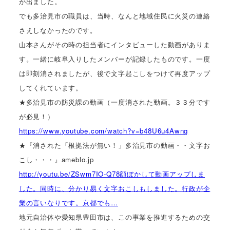
が出ました。
でも多治見市の職員は、当時、なんと地域住民に火災の連絡
さえしなかったのです。
山本さんがその時の担当者にインタビューした動画がありま
す。一緒に岐阜入りしたメンバーが記録したものです。一度
は即刻消されましたが、後で文字起こしをつけて再度アップ
してくれています。
★多治見市の防災課の動画（一度消された動画。３３分です
が必見！）
https://www.youtube.com/watch?v=b48U6u4Awng
★『消された「根拠法が無い！」多治見市の動画・・文字お
こし・・・』ameblo.jp
http://youtu.be/ZSwm7IO-Q78顔ぼかして動画アップしま
した。同時に、分かり易く文字おこしもしました。行政が企
業の言いなりです。京都でも…
地元自治体や愛知県豊田市は、この事業を推進するための交