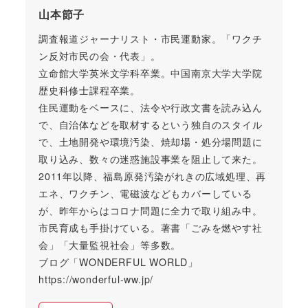
山本節子
調査報道ジャーナリスト・市民運動家。「ワクチ
ン反対市民の会・代表」。
立命館大学英米文学科卒業。中国南京大学大学院
歴史科修士課程卒業。
住民運動をベースに、法令や行政文書を読み込ん
で、自治体などを取材するという独自のスタイル
で、土地開発や環境汚染、焼却場・処分場問題に
取り込み、数々の迷惑施設事業を阻止して来た。
2011年以降、福島原発汚染がれきの広域処理、再
エネ、ワクチン、電磁波などもカバーしている
が、昨年からはコロナ問題に全力で取り組み中。
市民育成も手掛けている。著書「ごみを燃やす社
会」「大量監視社会」等多数。
ブログ「WONDERFUL WORLD」
https://wonderful-ww.jp/