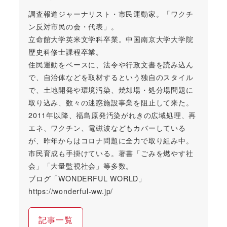
調査報道ジャーナリスト・市民運動家。「ワクチ
ン反対市民の会・代表」。
立命館大学英米文学科卒業。中国南京大学大学院
歴史科修士課程卒業。
住民運動をベースに、法令や行政文書を読み込ん
で、自治体などを取材するという独自のスタイル
で、土地開発や環境汚染、焼却場・処分場問題に
取り込み、数々の迷惑施設事業を阻止して来た。
2011年以降、福島原発汚染がれきの広域処理、再
エネ、ワクチン、電磁波などもカバーしている
が、昨年からはコロナ問題に全力で取り組み中。
市民育成も手掛けている。著書「ごみを燃やす社
会」「大量監視社会」等多数。
ブログ「WONDERFUL WORLD」
https://wonderful-ww.jp/
記事一覧