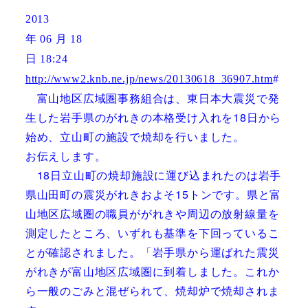
2013
年
月
06
18
日
18:24
http://www2.knb.ne.jp/news/20130618_36907.htm
#
富山地区広域圏事務組合は、東日本大震災で発
生した岩手県のがれきの本格受け入れを18日から
始め、立山町の施設で焼却を行いました。
お伝えします。
18日立山町の焼却施設に運び込まれたのは岩手
県山田町の震災がれきおよそ15トンです。県と富
山地区広域圏の職員ががれきや周辺の放射線量を
測定したところ、いずれも基準を下回っているこ
とが確認されました。
「
岩手県から運ばれた震災
がれきが富山地区広域圏に到着しました。これか
ら一般のごみと混ぜられて、焼却炉で焼却されま