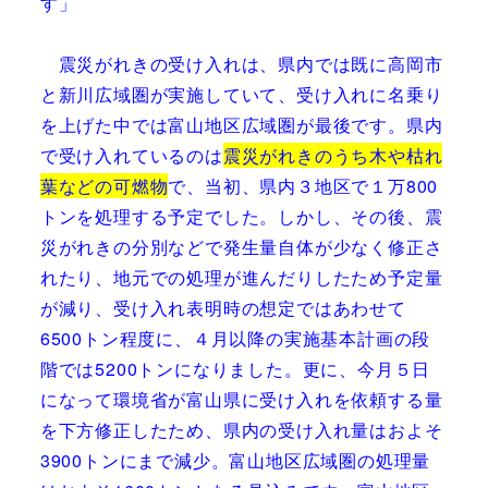
す」
震災がれきの受け入れは、県内では既に高岡市
と新川広域圏が実施していて、受け入れに名乗り
を上げた中では富山地区広域圏が最後です。県内
で受け入れているのは
震災がれきのうち木や枯れ
葉などの可燃物
で、当初、県内３地区で１万800
トンを処理する予定でした。しかし、その後、震
災がれきの分別などで発生量自体が少なく修正さ
れたり、地元での処理が進んだりしたため予定量
が減り、受け入れ表明時の想定ではあわせて
6500トン程度に、４月以降の実施基本計画の段
階では5200トンになりました。更に、今月５日
になって環境省が富山県に受け入れを依頼する量
を下方修正したため、県内の受け入れ量はおよそ
3900トンにまで減少。富山地区広域圏の処理量