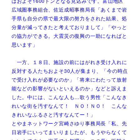
はおよそ1600トンとなる見込みです。富山地区
広域圏事務組合、佐近成昭事務局長「あくまで岩
手県も自分の県で最大限の努力をされた結果、処
分量が減ってきたと考えておりまして」「やっと
の協力ができる。大震災の復興の一助になればと
思います」
一方、１８日、施設の前にはがれき受け入れに
反対する人たちおよそ30人が集まり、「今の時点
で受け入れが必要なのか」「将来にわたって放射
能などの影響がないといえるのか」などと訴えま
した。中には、こんな人も…歌う男性「こんなき
れいな街を汚すなんて！ ＮＯ！ＮＯ！ こんな
きれいなふるさと汚すなんてー！」
とやまネットワーク宮崎さゆり事務局長「私、先
日岩手にいってまいりましたが、もうやらなくて