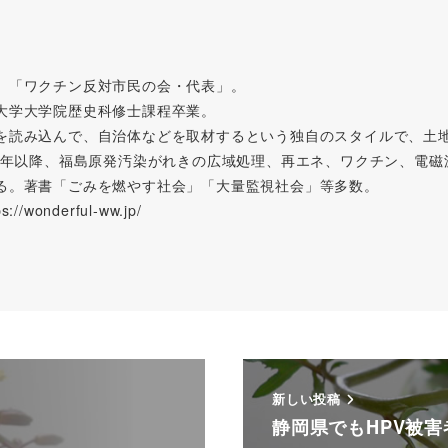
。「ワクチン反対市民の会・代表」。
大学大学院歴史科修士課程卒業。
を読み込んで、自治体などを取材するという独自のスタイルで、土
11年以降、福島原発汚染がれきの広域処理、再エネ、ワクチン、電
る。著書「ごみを燃やす社会」「大量監視社会」等多数。
wonderful-ww.jp/
新しい投稿
静岡県でもHPV被害