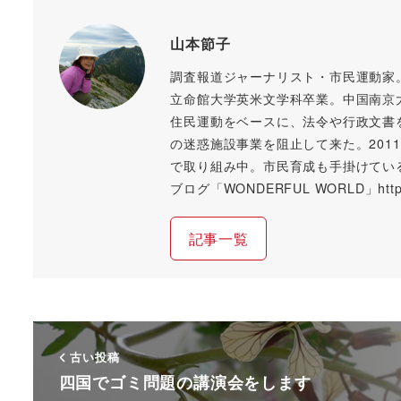
山本節子
調査報道ジャーナリスト・市民運動家
立命館大学英米文学科卒業。中国南京
住民運動をベースに、法令や行政文書
の迷惑施設事業を阻止して来た。20
で取り組み中。市民育成も手掛けてい
ブログ「WONDERFUL WORLD」https://
記事一覧
古い投稿
四国でゴミ問題の講演会をします