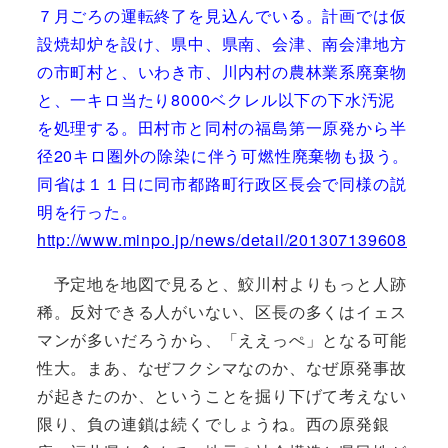
７月ごろの運転終了を見込んでいる。計画では仮
設焼却炉を設け、県中、県南、会津、南会津地方
の市町村と、いわき市、川内村の農林業系廃棄物
と、一キロ当たり8000ベクレル以下の下水汚泥
を処理する。田村市と同村の福島第一原発から半
径20キロ圏外の除染に伴う可燃性廃棄物も扱う。
同省は１１日に同市都路町行政区長会で同様の説
明を行った。
http://www.minpo.jp/news/detail/201307139608
予定地を地図で見ると、鮫川村よりもっと人跡
稀。反対できる人がいない、区長の多くはイェス
マンが多いだろうから、「ええっぺ」となる可能
性大。まあ、なぜフクシマなのか、なぜ原発事故
が起きたのか、ということを掘り下げて考えない
限り、負の連鎖は続くでしょうね。西の原発銀