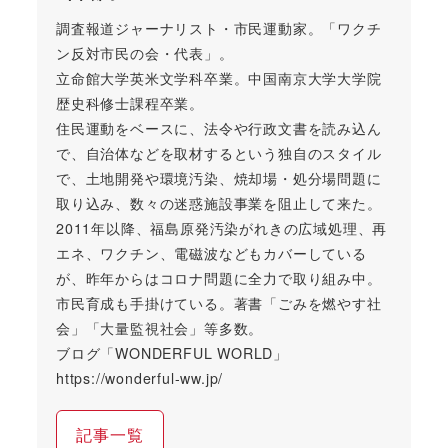
調査報道ジャーナリスト・市民運動家。「ワクチ
ン反対市民の会・代表」。
立命館大学英米文学科卒業。中国南京大学大学院
歴史科修士課程卒業。
住民運動をベースに、法令や行政文書を読み込ん
で、自治体などを取材するという独自のスタイル
で、土地開発や環境汚染、焼却場・処分場問題に
取り込み、数々の迷惑施設事業を阻止して来た。
2011年以降、福島原発汚染がれきの広域処理、再
エネ、ワクチン、電磁波などもカバーしている
が、昨年からはコロナ問題に全力で取り組み中。
市民育成も手掛けている。著書「ごみを燃やす社
会」「大量監視社会」等多数。
ブログ「WONDERFUL WORLD」
https://wonderful-ww.jp/
記事一覧