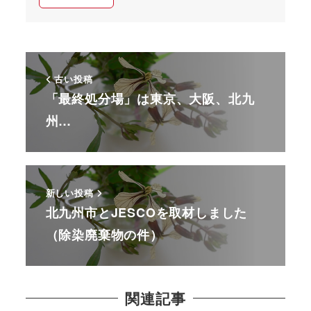
古い投稿
「最終処分場」は東京、大阪、北九
州…
新しい投稿
北九州市とJESCOを取材しました
（除染廃棄物の件）
関連記事