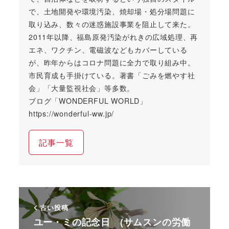
で、土地開発や環境汚染、焼却場・処分場問題に
取り込み、数々の迷惑施設事業を阻止して来た。
2011年以降、福島原発汚染がれきの広域処理、再
エネ、ワクチン、電磁波などもカバーしている
が、昨年からはコロナ問題に全力で取り組み中。
市民育成も手掛けている。著書「ごみを燃やす社
会」「大量監視社会」等多数。
ブログ「WONDERFUL WORLD」
https://wonderful-ww.jp/
記事一覧
古い投稿
ユー・ミの記念日 (サムスンの労働