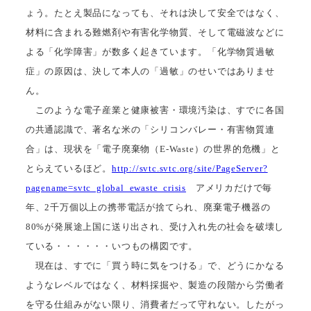
ょう。たとえ製品になっても、それは決して安全ではなく、
材料に含まれる難燃剤や有害化学物質、そして電磁波などに
よる「化学障害」が数多く起きています。「化学物質過敏
症」の原因は、決して本人の「過敏」のせいではありませ
ん。
このような電子産業と健康被害・環境汚染は、すでに各国
の共通認識で、著名な米の「シリコンバレー・有害物質連
合」は、現状を「電子廃棄物（E-Waste）の世界的危機」と
とらえているほど。
http://svtc.svtc.org/site/PageServer?
pagename=svtc_global_ewaste_crisis
アメリカだけで毎
年、2千万個以上の携帯電話が捨てられ、廃棄電子機器の
80%が発展途上国に送り出され、受け入れ先の社会を破壊し
ている・・・・・・いつもの構図です。
現在は、すでに「買う時に気をつける」で、どうにかなる
ようなレベルではなく、材料採掘や、製造の段階から労働者
を守る仕組みがない限り、消費者だって守れない。したがっ