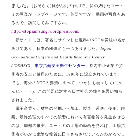
ました。
(おそらく)抗がん剤の作用で、髪の抜けたユー・
ミの写真がトップページです。英語ですが、動画や写真もあ
るので、訪問してみて下さい。
http://stopsamsung.wordpress.com/
新サイトには、署名にサインした世界のNGOや労組の名が
あげてあり、日本の団体名も一つありました。
Japan
Occupational Safety and
Health
Resource
Center
(JOSHRC)、
東京労働安全衛生センター。
都内中小企業の労
働者の安全と健康のために、1998年に設立されています。
でも、海外のNGOの姿勢に比べて、いかにも弱々しく(ごめ
んね・・・)、この問題に対する日本社会の鈍さを思い知ら
されました。
電子産業が、材料の発掘から加工、製造、運送、使用、廃
棄、最終処理のすべての段階において有害物質を発生させる
のは、周知の事実。ユー・ミの工場の動画を見れば、工場労
働者がいかに危険な物質に日々さらされているかわかるでし