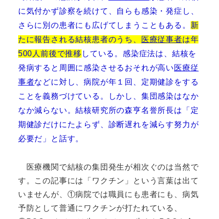
に気付かず診察を続けて、自らも感染・発症し、
さらに別の患者にも広げてしまうこともある。
新
たに報告される結核患者のうち、
医療従事者
は年
500
人前後
で推移
している。感染症法は、結核を
発病すると周囲に感染させるおそれが高い
医療従
事者
などに対し、病院が年１回、定期健診をする
ことを義務づけている。しかし、集団感染はなか
なか減らない。結核研究所の森亨名誉所長は「定
期健診だけにたよらず、診断遅れを減らす努力が
必要だ」と話す。
医療機関で結核の集団発生が相次ぐのは当然で
す。この記事には「ワクチン」という言葉は出て
いませんが、①病院では職員にも患者にも、病気
予防として普通にワクチンが打たれている、