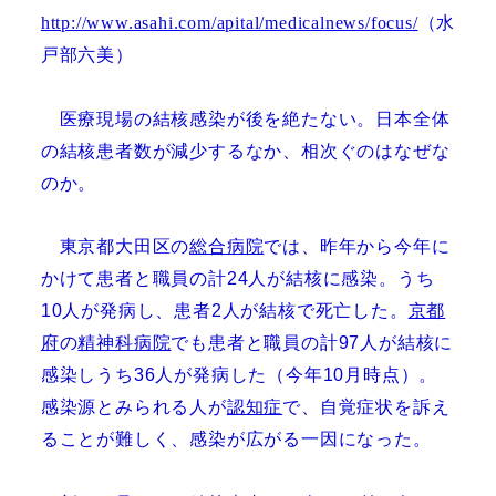
http://www.asahi.com/apital/medicalnews/focus/
（水
戸部六美）
医療現場の結核感染が後を絶たない。日本全体
の結核患者数が減少するなか、相次ぐのはなぜな
のか。
東京都大田区の
総合病院
では、昨年から今年に
かけて患者と職員の計
24
人が結核に感染。うち
10
人が発病し、患者
2
人が結核で死亡した。
京都
府
の
精神科病院
でも患者と職員の計
97
人が結核に
感染しうち
36
人が発病した（今年
10
月時点）。
感染源とみられる人が
認知症
で、自覚症状を訴え
ることが難しく、感染が広がる一因になった。