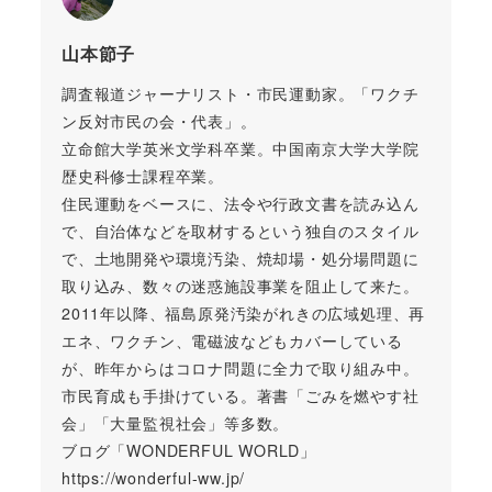
山本節子
調査報道ジャーナリスト・市民運動家。「ワクチ
ン反対市民の会・代表」。
立命館大学英米文学科卒業。中国南京大学大学院
歴史科修士課程卒業。
住民運動をベースに、法令や行政文書を読み込ん
で、自治体などを取材するという独自のスタイル
で、土地開発や環境汚染、焼却場・処分場問題に
取り込み、数々の迷惑施設事業を阻止して来た。
2011年以降、福島原発汚染がれきの広域処理、再
エネ、ワクチン、電磁波などもカバーしている
が、昨年からはコロナ問題に全力で取り組み中。
市民育成も手掛けている。著書「ごみを燃やす社
会」「大量監視社会」等多数。
ブログ「WONDERFUL WORLD」
https://wonderful-ww.jp/