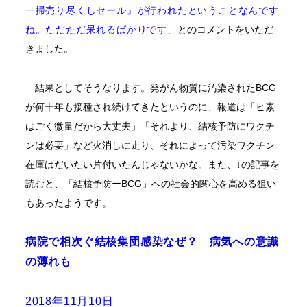
一掃売り尽くしセール』が行われたということなんです
とのコメントをいただ
ね。ただただ呆れるばかりです」
きました。
結果としてそうなります。発がん物質に汚染されたBCG
が何十年も接種され続けてきたというのに、報道は「ヒ素
はごく微量だから大丈夫」「それより、結核予防にワクチ
ンは必要」など火消しに走り、それによって汚染ワクチン
在庫はだいたい片付いたんじゃないかな。また、↓の記事を
読むと、
「結核予防ーBCG」への社会的関心を高める狙い
もあったようです。
病院で相次ぐ結核集団感染なぜ？ 病気への意識
の薄れも
2018
年
11
月
10
日