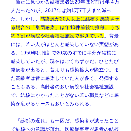
新たに見つかる結核患者は
20
年ほど前は年４万
人だったのが、
2017
年は約
1
万
7
千人まで減っ
た。しかし、
感染源が
20
人以上に結核を感染させ
る場合の「集団感染」は年
40
件前後で推移。うち
約３割が病院や社会福祉施設で起きている
。
背景
には、若い人がほとんど感染していない実態があ
る。
1950
年は推計で
20
歳のすでに半分が結核に
感染していたが、現在はごくわずかだ。ひとたび
発病者が出ると、昔よりも感染拡大が際立つ。ま
た高齢者は昔に感染していた人が多く、発病する
こともある。高齢者の多い病院や社会福祉施設
で、結核にかかったことがない若い職員などに感
染が広がるケースも多いとみられる。
「診断の遅れ」も一因だ。感染者が減ったこと
で結核への意識が薄れ、
医療従事者
が患者の結核