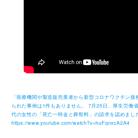
「医療機関や製造販売業者から新型コロナワクチン接種
られた事例は1件もありません。 7月25日、厚生労
代の女性の「死亡一時金と葬祭料」の請求を認めまし
https://www.youtube.com/watch?v=huFqnxcA2A4