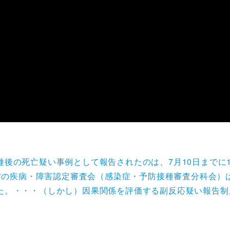
後の死亡疑い事例として報告されたのは、7月10日までに1
働省の疾病・障害認定審査会（感染症・予防接種審査分科会）
た。・・・（しかし）因果関係を評価する副反応疑い報告制