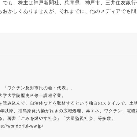
でも、株主は神戸新聞社、兵庫県、神戸市、三井住友銀行
もおかしくありませんが、それまでに、他のメディアでも問
。「ワクチン反対市民の会・代表」。
大学大学院歴史科修士課程卒業。
を読み込んで、自治体などを取材するという独自のスタイルで、土
11年以降、福島原発汚染がれきの広域処理、再エネ、ワクチン、電
る。著書「ごみを燃やす社会」「大量監視社会」等多数。
wonderful-ww.jp/