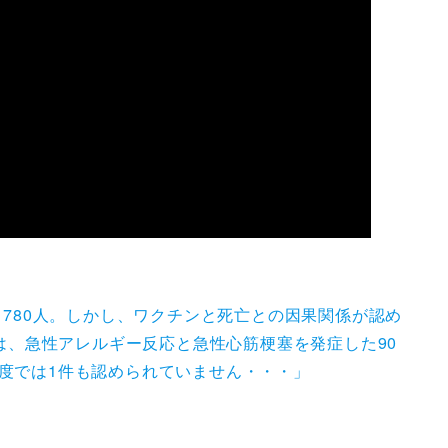
780人。しかし、ワクチンと死亡との因果関係が認め
は、急性アレルギー反応と急性心筋梗塞を発症した90
度では1件も認められていません・・・」