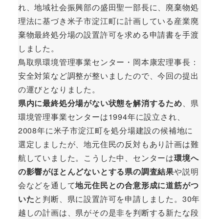
れ、地域社会振興部の盛田聖一部長に、廃棄物処
理法に基づき米子市淀江町に計画している産業廃
棄物最終処分場の設置許可を求める申請書を手渡
しました。
鳥取県環境管理事業センター・岡本康宏理事長：
安全対策など調整が整いましたので、今回の提出
の運びとなりました。
県内に最終処分場がない状態を解消するため
、県
環境管理事業センターは1994年に設立され、
2008年に米子市淀江町を処分場建設の候補地に
選定しましたが、地元住民の反対もあり計画は難
航していました。こうした中、センターは
環境へ
の影響がほとんどないとする県の調査結果
や説明
会などを通して
地元住民との合意形成に道筋がつ
いた
と判断、県に設置許可を申請しました。30年
越しの計画は、県がその是非を判断する新たな段