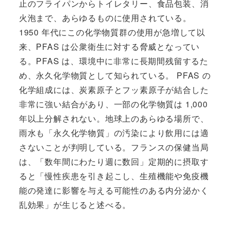
止のフライパンからトイレタリー、食品包装、消
火泡まで、あらゆるものに使用されている。
1950 年代にこの化学物質群の使用が急増して以
来、PFAS は公衆衛生に対する脅威となってい
る。PFAS は、環境中に非常に長期間残留するた
め、永久化学物質として知られている。 PFAS の
化学組成には、炭素原子とフッ素原子が結合した
非常に強い結合があり、一部の化学物質は 1,000
年以上分解されない。地球上のあらゆる場所で、
雨水も「永久化学物質」の汚染により飲用には適
さないことが判明している。フランスの保健当局
は、「数年間にわたり週に数回」定期的に摂取す
ると「慢性疾患を引き起こし、生殖機能や免疫機
能の発達に影響を与える可能性のある内分泌かく
乱効果」が生じると述べる。