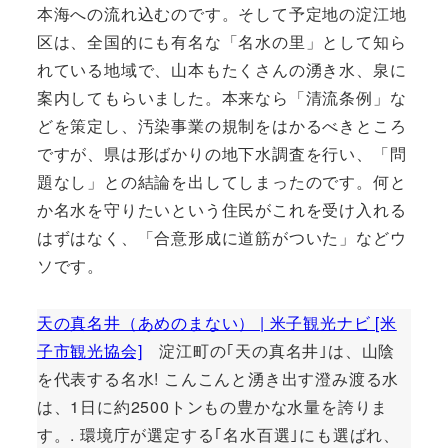
本海への流れ込むのです。そして予定地の淀江地
区は、全国的にも有名な「名水の里」として知ら
れている地域で、山本もたくさんの湧き水、泉に
案内してもらいました。本来なら「清流条例」な
どを策定し、汚染事業の規制をはかるべきところ
ですが、県は形ばかりの地下水調査を行い、「問
題なし」との結論を出してしまったのです。何と
か名水を守りたいという住民がこれを受け入れる
はずはなく、「合意形成に道筋がついた」などウ
ソです。
天の真名井（あめのまない） | 米子観光ナビ [米
子市観光協会]
淀江町の｢天の真名井｣は、山陰
を代表する名水! こんこんと湧き出す澄み渡る水
は、1日に約2500トンもの豊かな水量を誇りま
す。. 環境庁が選定する｢名水百選｣にも選ばれ、