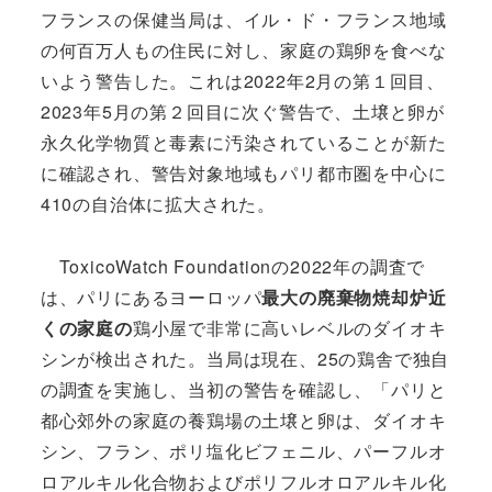
フランスの保健当局は、イル・ド・フランス地域
の何百万人もの住民に対し、家庭の鶏卵を食べな
いよう警告した。これは2022年2月の第１回目、
2023年5月の第２回目に次ぐ警告で、土壌と卵が
永久化学物質と毒素に汚染されていることが新た
に確認され、警告対象地域もパリ都市圏を中心に
410の自治体に拡大された。
ToxicoWatch Foundationの2022年の調査で
は、パリにあるヨーロッパ
最大の廃棄物焼却炉近
くの家庭の
鶏小屋で非常に高いレベルのダイオキ
シンが検出された。当局は現在、25の鶏舎で独自
の調査を実施し、当初の警告を確認し、「パリと
都心郊外の家庭の養鶏場の土壌と卵は、ダイオキ
シン、フラン、ポリ塩化ビフェニル、パーフルオ
ロアルキル化合物およびポリフルオロアルキル化