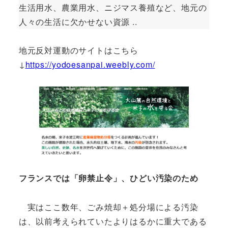
生活用水、農業用水、ニジマス養殖など、地元の
人々の生活に欠かせない資源 ..
地元反対運動のサイトはこちら
↓
https://yodoesanpai.weebly.com/
フランスでは「卵禁止令」、ひどい汚染のため
実はここ数年、ごみ焼却＋処分場による汚染
は、以前考えられていたよりはるかに重大である