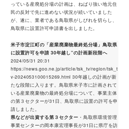
っている産廃処分場の計画は、ねばり強い地元住
民の反対で先に進めない状況が続いていました
が、遂に、業者である鳥取県がしびれを切らし、
鳥取県に設置許可申請書を出しました。
米子市淀江町の「産業廃棄物最終処分場」鳥取県
に設置許可を申請 30年越し”の計画新段階へ
2024/05/31 20:31
https://news.goo.ne.jp/article/tsk_tv/region/tsk_t
v-2024053100015269.html 30年越しの計画が新
たな段階に入ります。鳥取県米子市に計画されて
いる産業廃棄物の最終処分場について、事業主体
の第３セクターが31日、鳥取県に設置の許可を申
請しました。
県などが出資する第３セクター
・鳥取県環境管理
事業センターの岡本康宏理事長が31日に県庁を訪