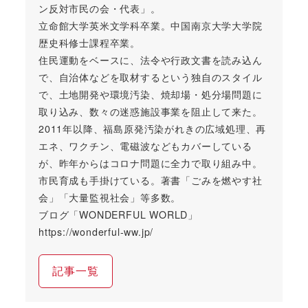
ン反対市民の会・代表」。
立命館大学英米文学科卒業。中国南京大学大学院
歴史科修士課程卒業。
住民運動をベースに、法令や行政文書を読み込ん
で、自治体などを取材するという独自のスタイル
で、土地開発や環境汚染、焼却場・処分場問題に
取り込み、数々の迷惑施設事業を阻止して来た。
2011年以降、福島原発汚染がれきの広域処理、再
エネ、ワクチン、電磁波などもカバーしている
が、昨年からはコロナ問題に全力で取り組み中。
市民育成も手掛けている。著書「ごみを燃やす社
会」「大量監視社会」等多数。
ブログ「WONDERFUL WORLD」
https://wonderful-ww.jp/
記事一覧