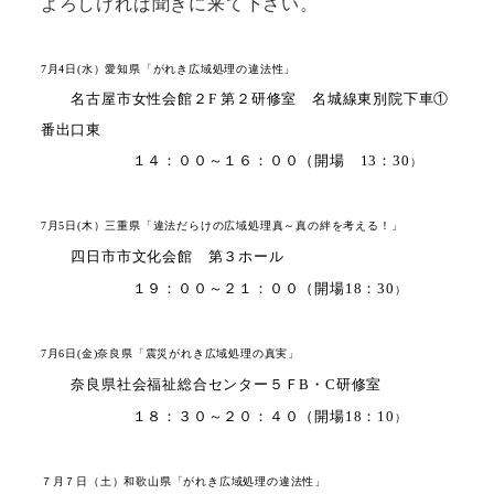
よろしければ聞きに来て下さい。
7
月
4
日(水）愛知県「がれき広域処理の違法性」
名古屋市女性会館２
F
第２研修室
名城線東別院下車①
番出口東
１４：００～１６：００（開場
13
：
30
）
7
月
5
日(木）三重県
「違法だらけの広域処理真～真の絆を考える！」
四日市市文化会館 第３ホール
１９
：００
～２１
：００
（開場
18
：
30
）
7
月
6
日(金)奈良県
「震災がれき広域処理の真実」
奈良県社会福祉総合センター５Ｆ
B
・
C
研修室
１８：３０
～２０
：４０
（開場
18
：
10
）
７月７日（土）和歌山県
「がれき広域処理の違法性」