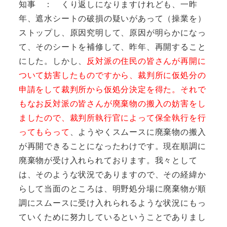
知事 ： くり返しになりますけれども、一昨
年、遮水シートの破損の疑いがあって（操業を）
ストップし、原因究明して、原因が明らかになっ
て、そのシートを補修して、昨年、再開すること
にした。しかし、
反対派の住民の皆さんが再開に
ついて妨害したものですから
、裁判所に仮処分の
申請をして裁判所から仮処分決定を得た。それで
もなお反対派の皆さんが廃棄物の搬入の妨害をし
ましたので、裁判所執行官によって保全執行を行
ってもらって
、ようやくスムースに廃棄物の搬入
が再開できることになったわけです。現在順調に
廃棄物が受け入れられております。我々として
は、そのような状況でありますので、その経緯か
らして当面のところは、明野処分場に廃棄物が順
調にスムースに受け入れられるような状況にもっ
ていくために努力しているということでありまし