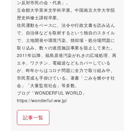
ン反対市民の会・代表」。
立命館大学英米文学科卒業。中国南京大学大学院
歴史科修士課程卒業。
住民運動をベースに、法令や行政文書を読み込ん
で、自治体などを取材するという独自のスタイル
で、土地開発や環境汚染、焼却場・処分場問題に
取り込み、数々の迷惑施設事業を阻止して来た。
2011年以降、福島原発汚染がれきの広域処理、再
エネ、ワクチン、電磁波などもカバーしている
が、昨年からはコロナ問題に全力で取り組み中。
市民育成も手掛けている。著書「ごみを燃やす社
会」「大量監視社会」等多数。
ブログ「WONDERFUL WORLD」
https://wonderful-ww.jp/
記事一覧