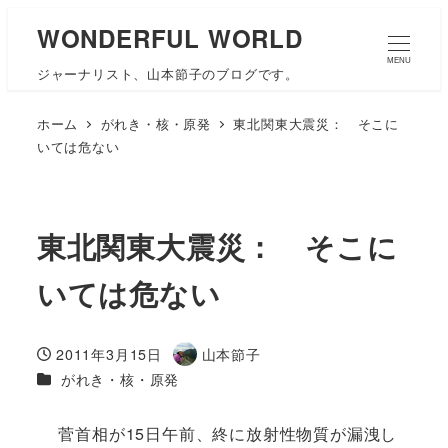
WONDERFUL WORLD
MENU
ジャーナリスト、山本節子のブログです。
ホーム
がれき・核・原発
東北関東大震災： そこに
いては危ない
東北関東大震災： そこに
いては危ない
2011年3月15日
山本節子
投稿日
著
カテゴリー
がれき・核・原発
者
菅首相が15日午前、終に放射性物質が漏洩し