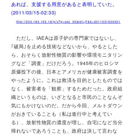
あれば、支援する用意があると表明していた。
(2011/03/15-02:33)
http://203.183.152.16/jc/c?g=soc_30&rel=j7&k=2011031500031
ただし、IAEAは原子炉の専門家ではないし、
｢破局｣を止める技術などないから、やるとした
ら、おそらく放射性物質の影響や環境モニタリン
グなど「調査」だけだろう。1945年のヒロシマ
原爆投下の後、日本とアメリカが健康被害調査を
やったように。これは救済を目的としたものでは
なく、被害者を「観察」するためだった。政府組
織というものは、いざとなると市民のことなんぞ
気にもかけないのだ。だから今回、メルトダウン
がおきていることも（私は進行中と考えてい
る）、放射性物質の濃度が増し、自宅になど当分
帰れないであろうことも、政府は決して言わな