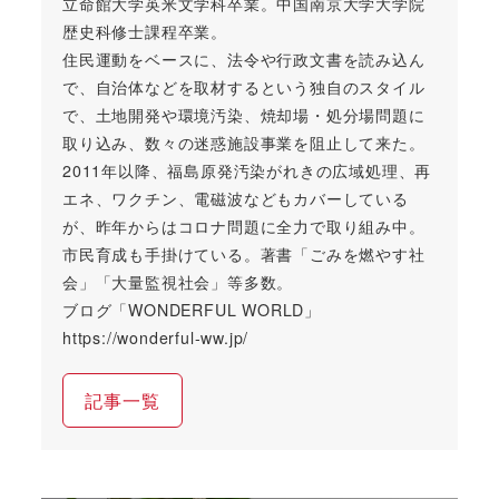
立命館大学英米文学科卒業。中国南京大学大学院
歴史科修士課程卒業。
住民運動をベースに、法令や行政文書を読み込ん
で、自治体などを取材するという独自のスタイル
で、土地開発や環境汚染、焼却場・処分場問題に
取り込み、数々の迷惑施設事業を阻止して来た。
2011年以降、福島原発汚染がれきの広域処理、再
エネ、ワクチン、電磁波などもカバーしている
が、昨年からはコロナ問題に全力で取り組み中。
市民育成も手掛けている。著書「ごみを燃やす社
会」「大量監視社会」等多数。
ブログ「WONDERFUL WORLD」
https://wonderful-ww.jp/
記事一覧