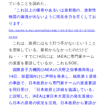
ていることを認めた。
「これ以上の爆発やあるいは放射能の、放射性
物質の漏洩が出ないように現在全力を尽くしてお
ります」
http://sankei.jp.msn.com/politics/news/110315/plc11031511370024-
n2.htm
これは、政府にはもう打つ手がないということ
を意味している。最初からなかったのだけど
ね・・・すでに14日には、IAEAに専門家チーム
の派遣を要請しているが、これもSOS。
国際原子力機関((IAEA)の天野之弥事務局長は
14日、加盟国向けに声明を発表し、福島第１原発
の事故で、日本政府から専門家チームの派遣要請
を同日受け、「日本政府と詳細を協議している」
と説明した。IAEAは東日本大震災の発生直後か
ら日本の原発の状況を注視。日本政府から要請が