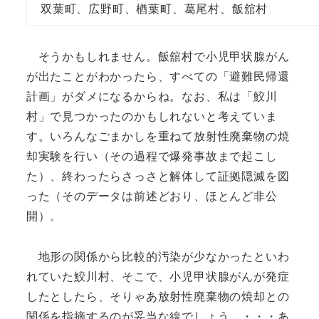
双葉町、広野町、楢葉町、葛尾村、飯舘村
そうかもしれません。飯舘村で小児甲状腺がん
が出たことがわかったら、すべての「避難民帰還
計画」がダメになるからね。なお、私は「鮫川
村」で見つかったのかもしれないと考えていま
す。いろんなごまかしを重ねて放射性廃棄物の焼
却実験を行い（その過程で爆発事故まで起こし
た）、終わったらさっさと解体して証拠隠滅を図
った（そのデータは前述どおり、ほとんど非公
開）。
地形の関係から比較的汚染が少なかったといわ
れていた鮫川村、そこで、小児甲状腺がんが発症
したとしたら、そりゃあ放射性廃棄物の焼却との
関係を指摘するのが妥当な線でしょう。・・・あ