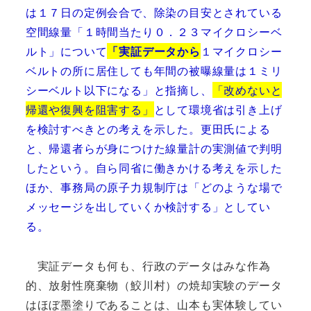
は１７日の定例会合で、除染の目安とされている
空間線量「１時間当たり０．２３マイクロシーベ
ルト」について
「実証データから
１マイクロシー
ベルトの所に居住しても年間の被曝線量は１ミリ
シーベルト以下になる」と指摘し、
「改めないと
帰還や復興を阻害する」
として環境省は引き上げ
を検討すべきとの考えを示した。更田氏による
と、帰還者らが身につけた線量計の実測値で判明
したという。自ら同省に働きかける考えを示した
ほか、事務局の原子力規制庁は「どのような場で
メッセージを出していくか検討する」としてい
る。
実証データも何も、行政のデータはみな作為
的、放射性廃棄物（鮫川村）の焼却実験のデータ
はほぼ墨塗りであることは、山本も実体験してい