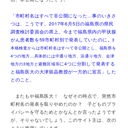
「市町村名はすべて非公開になった…事のいきさ
つは、こうです。2017年6月5日の福島県の県民
調査検討委員会の席上。今まで福島県内の甲状腺
がん患者数を59市町村別で発表していたのに
、
3
本格検査
からは市町村名はすべて非公開とし、福島県を
4つの地方…具体的には中通り地方、浜通り地方、会津
に4つに分割して発表する
地方の3地方と避難区域等
と福島医大の大津留晶教授が一方的に宣言」した
とのこと
。
またもや福島医大！ なぜその時点で、突然市
町村名の発表を取りやめたのか？ 子どものプラ
イバシーを守るためとかなんとか言ったようです
が、そりゃないでしょう。このサイト主は、次の
ように推測しています。