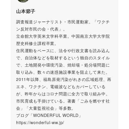
山本節子
調査報道ジャーナリスト・市民運動家。「ワクチ
ン反対市民の会・代表」。
立命館大学英米文学科卒業。中国南京大学大学院
歴史科修士課程卒業。
住民運動をベースに、法令や行政文書を読み込ん
で、自治体などを取材するという独自のスタイル
で、土地開発や環境汚染、焼却場・処分場問題に
取り込み、数々の迷惑施設事業を阻止して来た。
2011年以降、福島原発汚染がれきの広域処理、再
エネ、ワクチン、電磁波などもカバーしている
が、昨年からはコロナ問題に全力で取り組み中。
市民育成も手掛けている。著書「ごみを燃やす社
会」「大量監視社会」等多数。
ブログ「WONDERFUL WORLD」
https://wonderful-ww.jp/