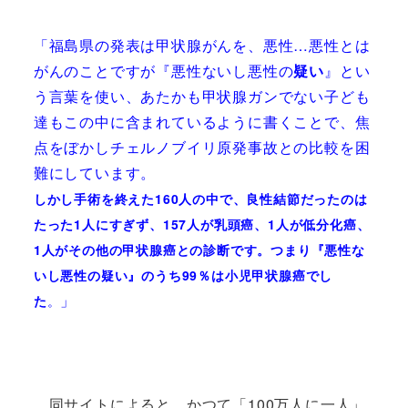
「福島県の発表は甲状腺がんを、悪性…悪性とは
がんのことですが『悪性ないし悪性の
疑い
』とい
う言葉を使い、あたかも甲状腺ガンでない子ども
達もこの中に含まれているように書くことで、焦
点をぼかしチェルノブイリ原発事故との比較を困
難にしています。
しかし手術を終えた160人の中で、良性結節だったのは
たった1人にすぎず、157人が乳頭癌、1人が低分化癌、
1人がその他の甲状腺癌との診断です。つまり『悪性な
いし悪性の疑い』のうち99％は小児甲状腺癌でし
」
た
。
同サイトによると、かつて「100万人に一人」