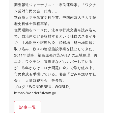
調査報道ジャーナリスト・市民運動家。「ワクチ
ン反対市民の会・代表」。
立命館大学英米文学科卒業。中国南京大学大学院
歴史科修士課程卒業。
住民運動をベースに、法令や行政文書を読み込ん
で、自治体などを取材するという独自のスタイル
で、土地開発や環境汚染、焼却場・処分場問題に
取り込み、数々の迷惑施設事業を阻止して来た。
2011年以降、福島原発汚染がれきの広域処理、再
エネ、ワクチン、電磁波などもカバーしている
が、昨年からはコロナ問題に全力で取り組み中。
市民育成も手掛けている。著書「ごみを燃やす社
会」「大量監視社会」等多数。
ブログ「WONDERFUL WORLD」
https://wonderful-ww.jp/
記事一覧