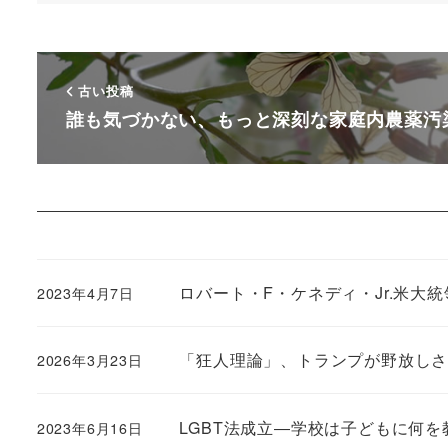
古い投稿
誰も気づかない、もっと深刻な家庭内農薬汚
ロバート・F・ケネディ・Jr.米大
2023年4月7日
「狂人理論」、トランプが野放しさ
2026年3月23日
LGBT法成立―学校は子どもに何を
2023年6月16日