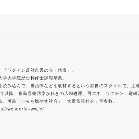
。「ワクチン反対市民の会・代表」。
大学大学院歴史科修士課程卒業。
を読み込んで、自治体などを取材するという独自のスタイルで、土
11年以降、福島原発汚染がれきの広域処理、再エネ、ワクチン、電
る。著書「ごみを燃やす社会」「大量監視社会」等多数。
wonderful-ww.jp/