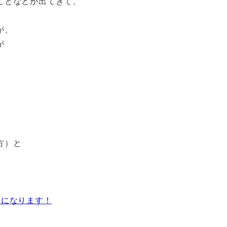
ことなどが出てきて、
が、
が
方）と
みになります！