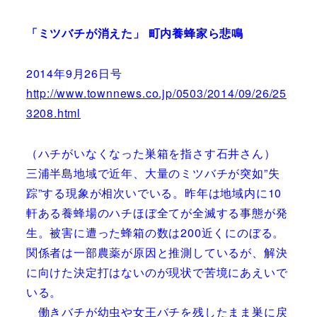
「ミツバチが消えた」 町内養蜂家ら悲鳴
2014年9月26日号
http://www.townnews.co.jp/0503/2014/09/26/25
3208.html
（ハチがいなくなった巣箱を指さす石井さん）
三浦半島地域で近年、大量のミツバチが突如”失
踪”する現象が相次いでいる。昨年は地域内に10
軒ある養蜂場のハチほぼ全てが全滅する事態が発
生。被害に遭った蜂箱の数は200近くにのぼる。
関係者は一部農薬が原因と推測しているが、解決
に向けた決定打はないのが現状で苦境にあえいで
いる。
働きバチが幼虫や女王バチを残したまま巣に戻