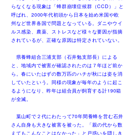
らなくなる現象は「蜂群崩壊症候群（CCD）」と
呼ばれ、2000年代初頭から日本を始め米国や欧
州など世界各国で問題となっている。ダニやウイ
ルス感染、農薬、ストレスなど様々な要因が指摘
されているが、正確な原因は特定されていない。
県養蜂組合三浦支部（石井勉支部長）による
と、地域内で被害が確認されたのは７年ほど前か
ら。春にいたはずの数万匹のハチが秋には姿を消
していたという。同様の現象が毎年のように起こ
るようになり、昨年は組合員が飼育する計190箱
が全滅。
葉山町で２代にわたって70年間養蜂を営む石井
さん自身も大きな被害を被った。「親の代から数
えてもこんなことはなかった」と戸惑いを隠しき