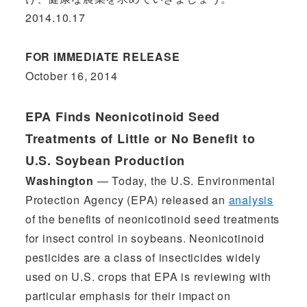
2014.10.17
FOR IMMEDIATE RELEASE
October 16, 2014
EPA Finds Neonicotinoid Seed
Treatments of Little or No Benefit to
U.S. Soybean Production
Washington
— Today, the U.S. Environmental
Protection Agency (EPA) released an
analysis
of the benefits of neonicotinoid seed treatments
for insect control in soybeans. Neonicotinoid
pesticides are a class of insecticides widely
used on U.S. crops that EPA is reviewing with
particular emphasis for their impact on