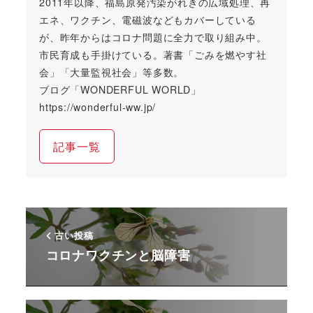
2011年以降、福島原発汚染がれきの広域処理、再
エネ、ワクチン、電磁波などもカバーしている
が、昨年からはコロナ問題に全力で取り組み中。
市民育成も手掛けている。著書「ごみを燃やす社
会」「大量監視社会」等多数。
ブログ「WONDERFUL WORLD」
https://wonderful-ww.jp/
記事一覧
古い投稿
コロナワクチンと脳障害