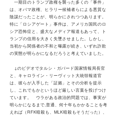
一期目のトランプ政権を襲った多くの「事件」
は、オバマ政権、ヒラリー候補者らによる悪質な
陰謀だったことが、明らかにされつつあります。
特に「ロシアゲート」事件は、アメリカ国民のロ
シア恐怖症と、盛大なメディア報道もあって、ト
ランプの信用を大きく失墜させました。しかし、
当初から関係者の不和と曝露が続き、いずれ詐欺
の実態が明らかになるだろうと考えていました。
↓のビデオでタルシ・ガバード国家情報局長官
と、キャロライン・リーヴィット大統領報道官
は、彼らが入手した「証拠」とその分析を提示
し、これでもかというほど厳しい言葉を投げつけ
ています。 ウラがある政治的問題では、事実が
明らかになるまで,普通、何十年もかかることを考
えれば（RFK暗殺も、MLK暗殺もそうだった）、