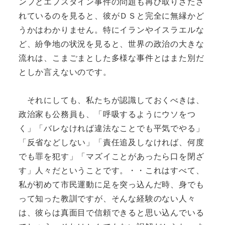
ンプとエプスタイン事件の問題も再び取りざたさ
れているのを見ると、彼がＤＳと完全に無縁かど
うかはわかりません。特にイランやイスラエルな
ど、紛争地の状況を見ると、世界の政治の大きな
流れは、こまごまとした多様な事件とはまた別だ
としか言えないのです。
それにしても、私たちが認識しておくべきは、
政治家も公務員も、「呼吸するようにウソをつ
く」「バレなければ違法なことでも平気でやる」
「反省などしない」「責任追及しなければ、何度
でも罪を犯す」「マズイことがあったら口を閉ざ
す」人々だということです。・・これはすべて、
私が初めて市民運動に足を突っ込んだ時、身でも
って知った教訓ですが、そんな経験のない人々
は、彼らは真面目で信頼できると思い込んでいる