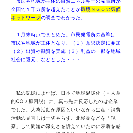
市民や地域が主体の自然エネルギーの発電所が
全国で１千カ所を超えたことが
環境ＮＧＯの気候
ネットワーク
の調査でわかった。
１月末時点でまとめた。市民発電所の基準は、
市民や地域が主体となり、（１）意思決定に参加
（２）出資や融資を実施（３）利益の一部を地域
社会に還元、などとした・・・
私の記憶によれば、日本で地球温暖化（＝人為
的CO２原因説）に、真っ先に反応したのは企業
でした。人為活動が原因といいながら生産・消費
活動の見直しは一切やらず、北極圏などを「視
察」して問題の深刻さを訴えていたのに矛盾を感