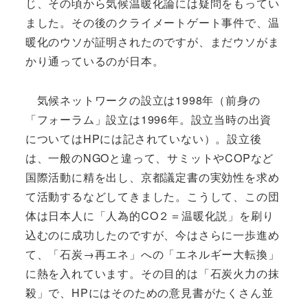
じ、その頃から気候温暖化論には疑問をもってい
ました。その後のクライメートゲート事件で、温
暖化のウソが証明されたのですが、まだウソがま
かり通っているのが日本。
気候ネットワークの設立は1998年（前身の
「フォーラム」設立は1996年。設立当時の出資
についてはHPには記されていない）。設立後
は、一般のNGOと違って、サミットやCOPなど
国際活動に精を出し、京都議定書の実効性を求め
て活動するなどしてきました。こうして、この団
体は日本人に「人為的CO２＝温暖化説」を刷り
込むのに成功したのですが、今はさらに一歩進め
て、「石炭→再エネ」への「エネルギー大転換」
に熱を入れています。その目的は「石炭火力の抹
殺」で、HPにはそのための意見書がたくさん並