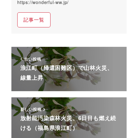
https://wonderful-ww.jp/
記事一覧
古い投稿
浪江町（帰還困難区）で山林火災、
線量上昇
新しい投稿
放射能汚染森林火災、6日目も燃え続
ける（福島県浪江町）